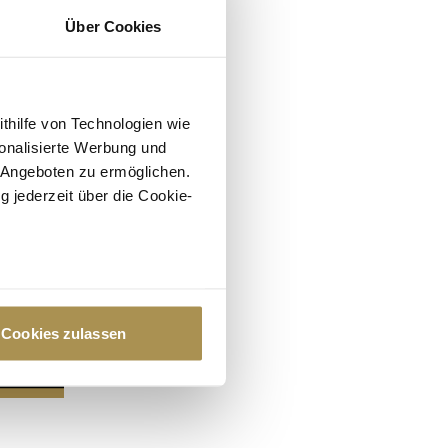
Über Cookies
ithilfe von Technologien wie
onalisierte Werbung und
 Angeboten zu ermöglichen.
g jederzeit über die Cookie-
au sein können
zieren
Cookies zulassen
hre Präferenzen im
Abschnitt
 Medien anbieten zu können
hrer Verwendung unserer