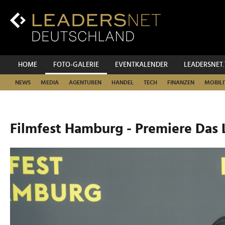
Zum
Inhalt
Zur
Fußzeilen-
Navigation
Zur
HOME
FOTO-GALERIE
EVENTKALENDER
LEADERSNET
Hauptnavigation
NEWS
MEDIA
AGENTUREN
HANDEL
TECH
FINANZEN
MOBILI
Filmfest Hamburg - Premiere Das