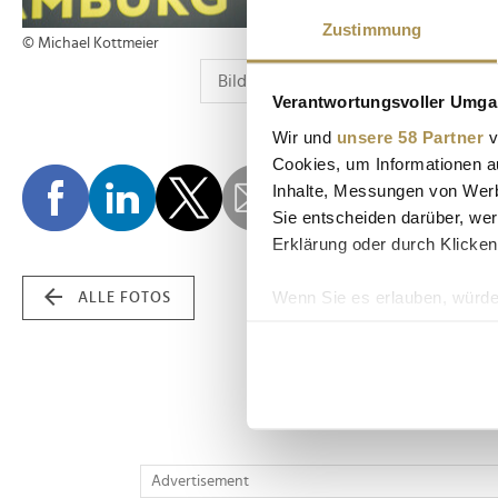
Zustimmung
© Michael Kottmeier
Verantwortungsvoller Umgan
Wir und
unsere 58 Partner
v
Cookies, um Informationen a
Inhalte, Messungen von Werb
Sie entscheiden darüber, wer
Erklärung oder durch Klicken
Wenn Sie es erlauben, würde
ALLE FOTOS
Informationen über Ih
Ihr Gerät durch aktiv
Erfahren Sie mehr darüber, w
Einzelheiten
fest.
Wir verwenden Cookies, um I
Advertisement
und die Zugriffe auf unsere 