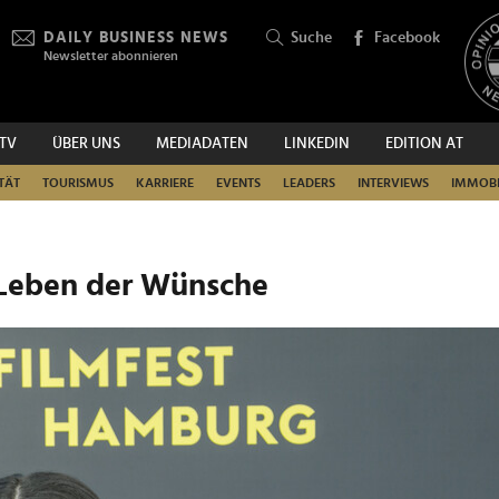
DAILY BUSINESS NEWS
Suche
Facebook
Newsletter abonnieren
.TV
ÜBER UNS
MEDIADATEN
LINKEDIN
EDITION AT
SUCHEN
TÄT
TOURISMUS
KARRIERE
EVENTS
LEADERS
INTERVIEWS
IMMOBI
 Leben der Wünsche