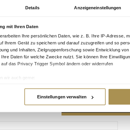
Details
Anzeigeneinstellungen
g mit Ihren Daten
erarbeiten Ihre persönlichen Daten, wie z. B. Ihre IP-Adresse, m
Advertisement
uf Ihrem Gerät zu speichern und darauf zuzugreifen und so pers
ung und Inhalten, Zielgruppenforschung sowie Entwicklung von
 Ihre Daten für welche Zwecke nutzt. Sie können Ihre Einwilligun
 auf das Privacy Trigger Symbol ändern oder widerrufen
n wir auch gerne:
re geografische Lage erfassen, welche bis auf einige Meter gen
es Scannen nach bestimmten Merkmalen (Fingerprinting) identifi
Einstellungen verwalten
ie Ihre persönlichen Daten verarbeitet werden, und legen Sie I
nhalte und Anzeigen zu personalisieren, Funktionen für soziale
Website zu analysieren. Außerdem geben wir Informationen zu I