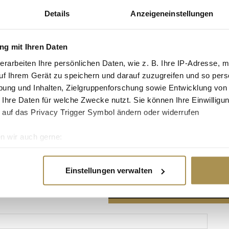
Details
Anzeigeneinstellungen
g mit Ihren Daten
erarbeiten Ihre persönlichen Daten, wie z. B. Ihre IP-Adresse, m
Advertisement
uf Ihrem Gerät zu speichern und darauf zuzugreifen und so pers
ung und Inhalten, Zielgruppenforschung sowie Entwicklung von
 Ihre Daten für welche Zwecke nutzt. Sie können Ihre Einwilligun
 auf das Privacy Trigger Symbol ändern oder widerrufen
n wir auch gerne:
re geografische Lage erfassen, welche bis auf einige Meter gen
es Scannen nach bestimmten Merkmalen (Fingerprinting) identifi
Einstellungen verwalten
ie Ihre persönlichen Daten verarbeitet werden, und legen Sie I
nhalte und Anzeigen zu personalisieren, Funktionen für soziale
Website zu analysieren. Außerdem geben wir Informationen zu I