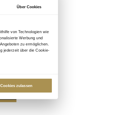
Über Cookies
ithilfe von Technologien wie
onalisierte Werbung und
 Angeboten zu ermöglichen.
g jederzeit über die Cookie-
au sein können
zieren
Cookies zulassen
hre Präferenzen im
Abschnitt
 Medien anbieten zu können
hrer Verwendung unserer