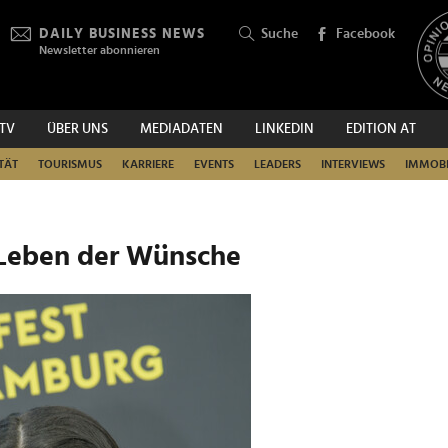
DAILY BUSINESS NEWS
Suche
Facebook
Newsletter abonnieren
.TV
ÜBER UNS
MEDIADATEN
LINKEDIN
EDITION AT
SUCHEN
TÄT
TOURISMUS
KARRIERE
EVENTS
LEADERS
INTERVIEWS
IMMOBI
 Leben der Wünsche