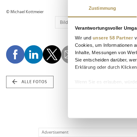
Zustimmung
© Michael Kottmeier
Verantwortungsvoller Umgan
Wir und
unsere 58 Partner
v
Cookies, um Informationen a
Inhalte, Messungen von Werb
Sie entscheiden darüber, wer
Erklärung oder durch Klicken
Wenn Sie es erlauben, würde
ALLE FOTOS
Informationen über Ih
Ihr Gerät durch aktiv
Erfahren Sie mehr darüber, w
Einzelheiten
fest.
Wir verwenden Cookies, um I
Advertisement
und die Zugriffe auf unsere 