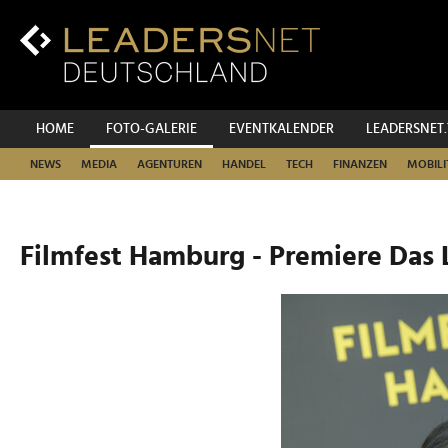
Zum
Inhalt
Zur
Fußzeilen-
Navigation
Zur
HOME
FOTO-GALERIE
EVENTKALENDER
LEADERSNET
Hauptnavigation
NEWS
MEDIA
AGENTUREN
HANDEL
TECH
FINANZEN
MOBILI
Filmfest Hamburg - Premiere Das