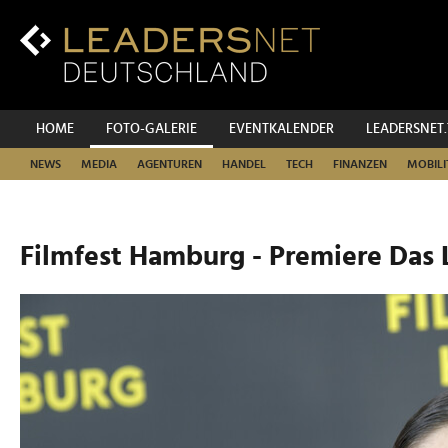
Zum
Inhalt
Zur
Fußzeilen-
Navigation
Zur
HOME
FOTO-GALERIE
EVENTKALENDER
LEADERSNET
Hauptnavigation
NEWS
MEDIA
AGENTUREN
HANDEL
TECH
FINANZEN
MOBILI
Filmfest Hamburg - Premiere Das