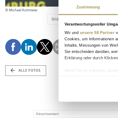
Zustimmung
© Michael Kottmeier
Verantwortungsvoller Umgan
Wir und
unsere 58 Partner
v
Cookies, um Informationen a
Inhalte, Messungen von Werb
Sie entscheiden darüber, wer
Erklärung oder durch Klicken
Wenn Sie es erlauben, würde
ALLE FOTOS
Informationen über Ih
Ihr Gerät durch aktiv
Erfahren Sie mehr darüber, w
Einzelheiten
fest.
Wir verwenden Cookies, um I
Advertisement
und die Zugriffe auf unsere 