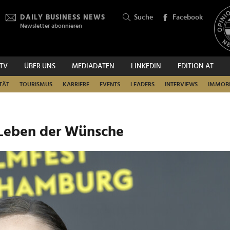
DAILY BUSINESS NEWS
Suche
Facebook
Newsletter abonnieren
.TV
ÜBER UNS
MEDIADATEN
LINKEDIN
EDITION AT
SUCHEN
TÄT
TOURISMUS
KARRIERE
EVENTS
LEADERS
INTERVIEWS
IMMOBI
 Leben der Wünsche