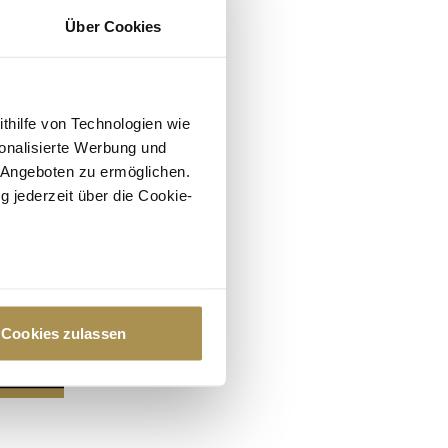
Über Cookies
ithilfe von Technologien wie
onalisierte Werbung und
 Angeboten zu ermöglichen.
g jederzeit über die Cookie-
au sein können
zieren
Cookies zulassen
hre Präferenzen im
Abschnitt
 Medien anbieten zu können
hrer Verwendung unserer