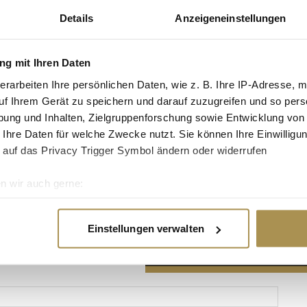
Details
Anzeigeneinstellungen
g mit Ihren Daten
erarbeiten Ihre persönlichen Daten, wie z. B. Ihre IP-Adresse, m
Advertisement
uf Ihrem Gerät zu speichern und darauf zuzugreifen und so pers
ung und Inhalten, Zielgruppenforschung sowie Entwicklung von
 Ihre Daten für welche Zwecke nutzt. Sie können Ihre Einwilligun
 auf das Privacy Trigger Symbol ändern oder widerrufen
n wir auch gerne:
re geografische Lage erfassen, welche bis auf einige Meter gen
es Scannen nach bestimmten Merkmalen (Fingerprinting) identifi
Einstellungen verwalten
ie Ihre persönlichen Daten verarbeitet werden, und legen Sie I
nhalte und Anzeigen zu personalisieren, Funktionen für soziale
Website zu analysieren. Außerdem geben wir Informationen zu I