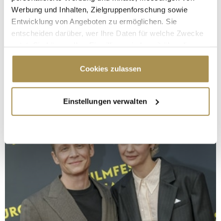
Werbung und Inhalten, Zielgruppenforschung sowie
Entwicklung von Angeboten zu ermöglichen. Sie
entscheiden darüber, wer Ihre Daten für welche Zwecke
nutzt. Sie können Ihre Einwilligung jederzeit über die
Cookie-Erklärung oder durch Klicken auf das Privacy
Trigger Symbol ändern oder widerrufen
Cookies zulassen
Wenn Sie es erlauben, würden wir auch gerne:
Einstellungen verwalten
Informationen über Ihre geografische Lage
erfassen, welche bis auf einige Meter genau sein
können
Ihr Gerät durch aktives Scannen nach
bestimmten Merkmalen (Fingerprinting) identifizieren
Erfahren Sie mehr darüber, wie Ihre persönlichen Daten
verarbeitet werden, und legen Sie Ihre Präferenzen im
Abschnitt Einzelheiten
fest.
Wir verwenden Cookies, um Inhalte und Anzeigen zu