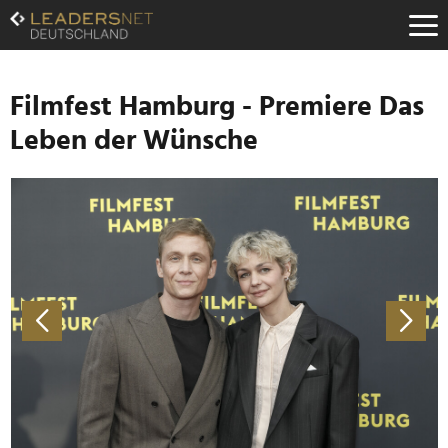
Zum
Inhalt
Zur
Fußzeilen-
Navigation
Filmfest Hamburg - Premiere Das
Zur
Leben der Wünsche
Hauptnavigation