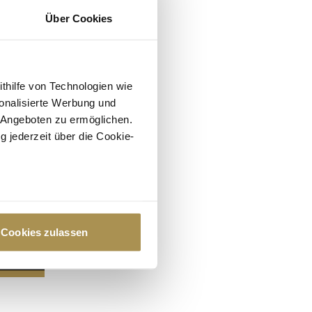
Über Cookies
ithilfe von Technologien wie
onalisierte Werbung und
 Angeboten zu ermöglichen.
g jederzeit über die Cookie-
au sein können
zieren
Cookies zulassen
hre Präferenzen im
Abschnitt
 Medien anbieten zu können
hrer Verwendung unserer