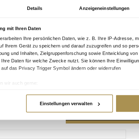
Details
Anzeigeneinstellungen
g mit Ihren Daten
erarbeiten Ihre persönlichen Daten, wie z. B. Ihre IP-Adresse, m
Advertisement
uf Ihrem Gerät zu speichern und darauf zuzugreifen und so pers
ung und Inhalten, Zielgruppenforschung sowie Entwicklung von
 Ihre Daten für welche Zwecke nutzt. Sie können Ihre Einwilligun
 auf das Privacy Trigger Symbol ändern oder widerrufen
n wir auch gerne:
re geografische Lage erfassen, welche bis auf einige Meter gen
es Scannen nach bestimmten Merkmalen (Fingerprinting) identifi
Einstellungen verwalten
ie Ihre persönlichen Daten verarbeitet werden, und legen Sie I
nhalte und Anzeigen zu personalisieren, Funktionen für soziale
Website zu analysieren. Außerdem geben wir Informationen zu I