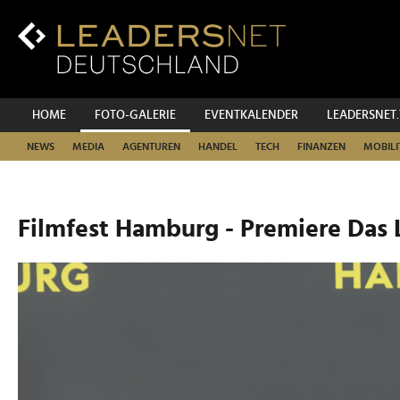
Zum
Inhalt
Zur
Fußzeilen-
Navigation
Zur
HOME
FOTO-GALERIE
EVENTKALENDER
LEADERSNET
Hauptnavigation
NEWS
MEDIA
AGENTUREN
HANDEL
TECH
FINANZEN
MOBILI
Filmfest Hamburg - Premiere Das