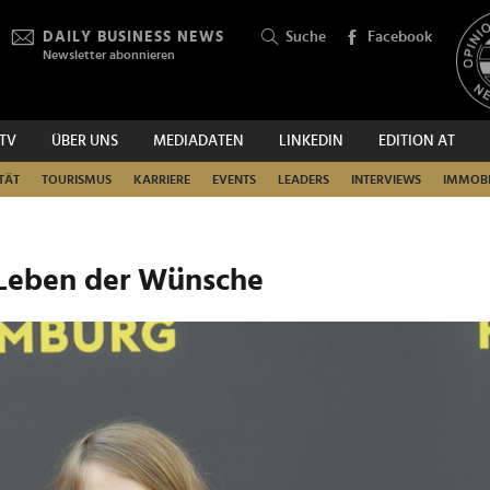
DAILY BUSINESS NEWS
Suche
Facebook
Newsletter abonnieren
.TV
ÜBER UNS
MEDIADATEN
LINKEDIN
EDITION AT
SUCHEN
TÄT
TOURISMUS
KARRIERE
EVENTS
LEADERS
INTERVIEWS
IMMOBI
 Leben der Wünsche