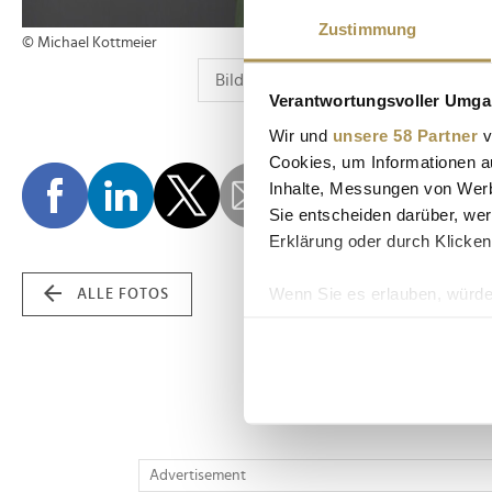
Zustimmung
© Michael Kottmeier
Verantwortungsvoller Umgan
Wir und
unsere 58 Partner
v
Cookies, um Informationen a
Inhalte, Messungen von Werb
Sie entscheiden darüber, wer
Erklärung oder durch Klicken
Wenn Sie es erlauben, würde
ALLE FOTOS
Informationen über Ih
Ihr Gerät durch aktiv
Erfahren Sie mehr darüber, w
Einzelheiten
fest.
Wir verwenden Cookies, um I
Advertisement
und die Zugriffe auf unsere 