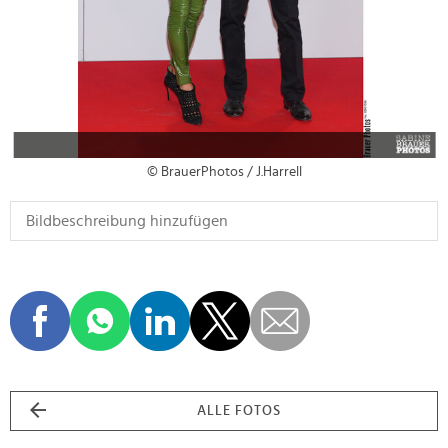
© BrauerPhotos / J.Harrell
ALLE FOTOS