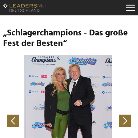
Zum
Inhalt
Zur
Fußzeilen-
Navigation
„Schlagerchampions - Das große
Zur
Fest der Besten“
Hauptnavigation