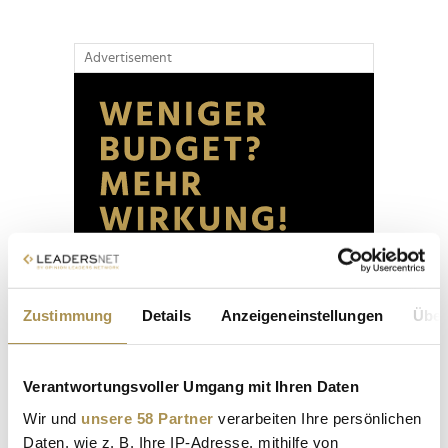
Advertisement
Zustimmung
Details
Anzeigeneinstellungen
Über
Verantwortungsvoller Umgang mit Ihren Daten
Wir und
unsere 58 Partner
verarbeiten Ihre persönlichen
Daten, wie z. B. Ihre IP-Adresse, mithilfe von