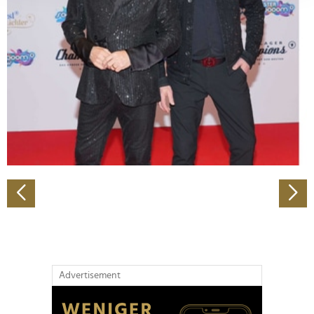
Abschnitt Einzelheiten
fest.
Wir verwenden Cookies, um Inhalte und Anzeigen zu
personalisieren, Funktionen für soziale Medien anbieten
zu können und die Zugriffe auf unsere Website zu
analysieren. Außerdem geben wir Informationen zu Ihrer
Verwendung unserer Website an unsere Partner für
soziale Medien, Werbung und Analysen weiter. Unsere
Partner führen diese Informationen möglicherweise mit
weiteren Daten zusammen, die Sie ihnen bereitgestellt
haben oder die sie im Rahmen Ihrer Nutzung der Dienste
gesammelt haben.
Advertisement