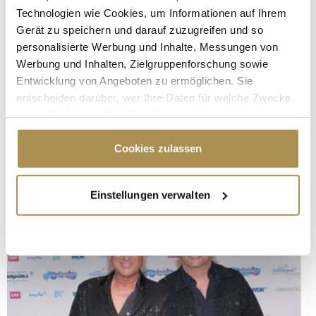
Technologien wie Cookies, um Informationen auf Ihrem
Gerät zu speichern und darauf zuzugreifen und so
personalisierte Werbung und Inhalte, Messungen von
Werbung und Inhalten, Zielgruppenforschung sowie
Entwicklung von Angeboten zu ermöglichen. Sie
entscheiden darüber, wer Ihre Daten für welche Zwecke
nutzt. Sie können Ihre Einwilligung jederzeit über die
Cookie-Erklärung oder durch Klicken auf das Privacy
Trigger Symbol ändern oder widerrufen
Cookies zulassen
Wenn Sie es erlauben, würden wir auch gerne:
Einstellungen verwalten
Informationen über Ihre geografische Lage
erfassen, welche bis auf einige Meter genau sein
können
Ihr Gerät durch aktives Scannen nach
bestimmten Merkmalen (Fingerprinting) identifizieren
Erfahren Sie mehr darüber, wie Ihre persönlichen Daten
verarbeitet werden, und legen Sie Ihre Präferenzen im