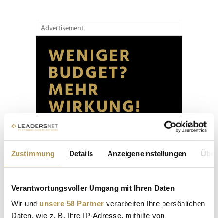
Advertisement
Zustimmung
Details
Anzeigeneinstellungen
Über
Verantwortungsvoller Umgang mit Ihren Daten
Wir und
unsere 58 Partner
verarbeiten Ihre persönlichen
Daten, wie z. B. Ihre IP-Adresse, mithilfe von