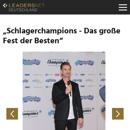
Zum
Inhalt
Zur
Fußzeilen-
Navigation
„Schlagerchampions - Das große
Zur
Fest der Besten“
Hauptnavigation