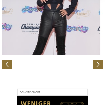
Abschnitt Einzelheiten
fest.
Wir verwenden Cookies, um Inhalte und Anzeigen zu
personalisieren, Funktionen für soziale Medien anbieten
zu können und die Zugriffe auf unsere Website zu
analysieren. Außerdem geben wir Informationen zu Ihrer
Verwendung unserer Website an unsere Partner für
soziale Medien, Werbung und Analysen weiter. Unsere
Partner führen diese Informationen möglicherweise mit
weiteren Daten zusammen, die Sie ihnen bereitgestellt
haben oder die sie im Rahmen Ihrer Nutzung der Dienste
gesammelt haben.
Advertisement