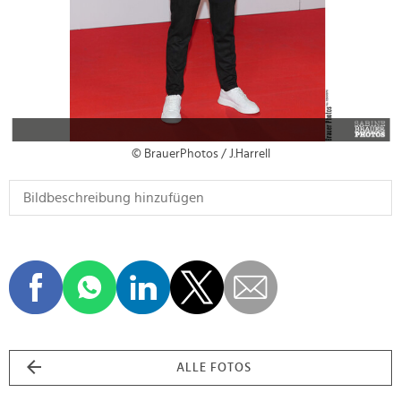
© BrauerPhotos / J.Harrell
ALLE FOTOS