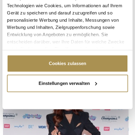
Technologien wie Cookies, um Informationen auf Ihrem
Gerät zu speichern und darauf zuzugreifen und so
personalisierte Werbung und Inhalte, Messungen von
Werbung und Inhalten, Zielgruppenforschung sowie
Entwicklung von Angeboten zu ermöglichen. Sie
entscheiden darüber, wer Ihre Daten für welche Zwecke
nutzt. Sie können Ihre Einwilligung jederzeit über die
Cookie-Erklärung oder durch Klicken auf das Privacy
Trigger Symbol ändern oder widerrufen
Cookies zulassen
Wenn Sie es erlauben, würden wir auch gerne:
Einstellungen verwalten
Informationen über Ihre geografische Lage
erfassen, welche bis auf einige Meter genau sein
können
Ihr Gerät durch aktives Scannen nach
bestimmten Merkmalen (Fingerprinting) identifizieren
Erfahren Sie mehr darüber, wie Ihre persönlichen Daten
verarbeitet werden, und legen Sie Ihre Präferenzen im