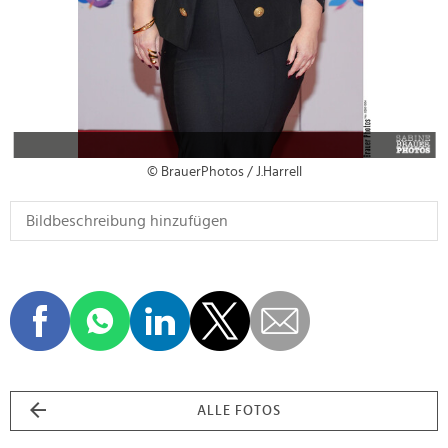
© BrauerPhotos / J.Harrell
ALLE FOTOS