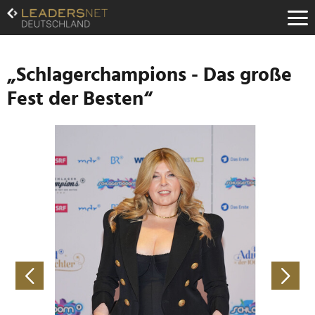
Zum
Inhalt
Zur
Fußzeilen-
Navigation
„Schlagerchampions - Das große
Zur
Fest der Besten“
Hauptnavigation