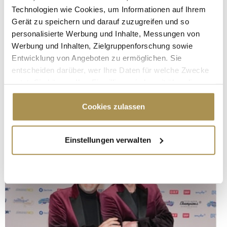
Technologien wie Cookies, um Informationen auf Ihrem
Gerät zu speichern und darauf zuzugreifen und so
personalisierte Werbung und Inhalte, Messungen von
Werbung und Inhalten, Zielgruppenforschung sowie
Entwicklung von Angeboten zu ermöglichen. Sie
entscheiden darüber, wer Ihre Daten für welche Zwecke
nutzt. Sie können Ihre Einwilligung jederzeit über die
Cookie-Erklärung oder durch Klicken auf das Privacy
Trigger Symbol ändern oder widerrufen
Cookies zulassen
Wenn Sie es erlauben, würden wir auch gerne:
Einstellungen verwalten
Informationen über Ihre geografische Lage
erfassen, welche bis auf einige Meter genau sein
können
Ihr Gerät durch aktives Scannen nach
bestimmten Merkmalen (Fingerprinting) identifizieren
Erfahren Sie mehr darüber, wie Ihre persönlichen Daten
verarbeitet werden, und legen Sie Ihre Präferenzen im