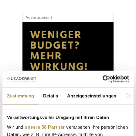
Advertisement
Zustimmung
Details
Anzeigeneinstellungen
Über
Verantwortungsvoller Umgang mit Ihren Daten
Wir und
unsere 58 Partner
verarbeiten Ihre persönlichen
Daten, wie z. B. Ihre IP-Adresse, mithilfe von