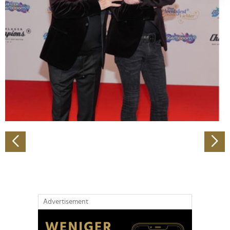
Abschnitt Einzelheiten
fest.
Wir verwenden Cookies, um Inhalte und Anzeigen zu
personalisieren, Funktionen für soziale Medien anbieten
zu können und die Zugriffe auf unsere Website zu
analysieren. Außerdem geben wir Informationen zu Ihrer
Verwendung unserer Website an unsere Partner für
soziale Medien, Werbung und Analysen weiter. Unsere
Partner führen diese Informationen möglicherweise mit
weiteren Daten zusammen, die Sie ihnen bereitgestellt
haben oder die sie im Rahmen Ihrer Nutzung der Dienste
gesammelt haben.
Advertisement