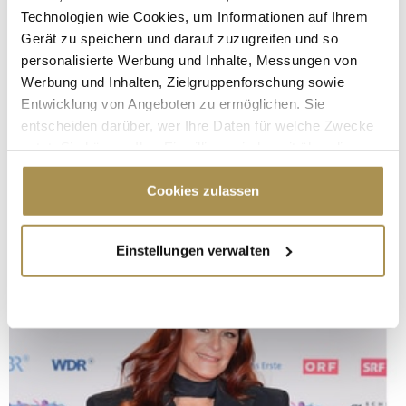
Technologien wie Cookies, um Informationen auf Ihrem
Gerät zu speichern und darauf zuzugreifen und so
personalisierte Werbung und Inhalte, Messungen von
Werbung und Inhalten, Zielgruppenforschung sowie
Entwicklung von Angeboten zu ermöglichen. Sie
entscheiden darüber, wer Ihre Daten für welche Zwecke
nutzt. Sie können Ihre Einwilligung jederzeit über die
Cookie-Erklärung oder durch Klicken auf das Privacy
Trigger Symbol ändern oder widerrufen
Cookies zulassen
Wenn Sie es erlauben, würden wir auch gerne:
Einstellungen verwalten
Informationen über Ihre geografische Lage
erfassen, welche bis auf einige Meter genau sein
können
Ihr Gerät durch aktives Scannen nach
bestimmten Merkmalen (Fingerprinting) identifizieren
Erfahren Sie mehr darüber, wie Ihre persönlichen Daten
verarbeitet werden, und legen Sie Ihre Präferenzen im