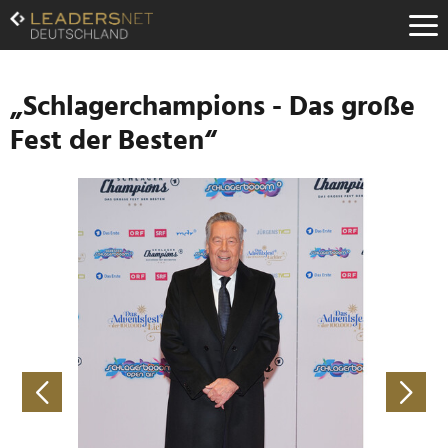
Zum
Inhalt
Zur
Fußzeilen-
Navigation
„Schlagerchampions - Das große
Zur
Fest der Besten“
Hauptnavigation