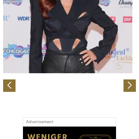
Abschnitt Einzelheiten
fest.
Wir verwenden Cookies, um Inhalte und Anzeigen zu
personalisieren, Funktionen für soziale Medien anbieten
zu können und die Zugriffe auf unsere Website zu
analysieren. Außerdem geben wir Informationen zu Ihrer
Verwendung unserer Website an unsere Partner für
soziale Medien, Werbung und Analysen weiter. Unsere
Partner führen diese Informationen möglicherweise mit
weiteren Daten zusammen, die Sie ihnen bereitgestellt
haben oder die sie im Rahmen Ihrer Nutzung der Dienste
gesammelt haben.
Advertisement