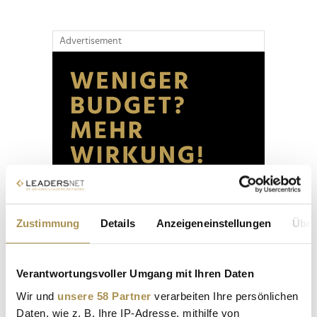
Advertisement
Zustimmung
Details
Anzeigeneinstellungen
Über
Verantwortungsvoller Umgang mit Ihren Daten
Wir und
unsere 58 Partner
verarbeiten Ihre persönlichen
Daten, wie z. B. Ihre IP-Adresse, mithilfe von