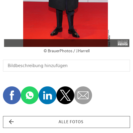
© BrauerPhotos / J.Harrell
ALLE FOTOS