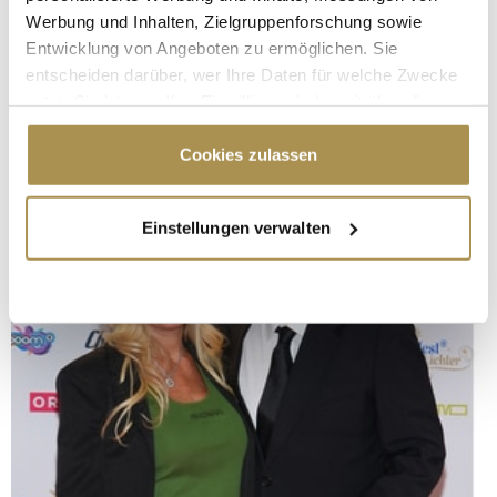
Werbung und Inhalten, Zielgruppenforschung sowie
Entwicklung von Angeboten zu ermöglichen. Sie
entscheiden darüber, wer Ihre Daten für welche Zwecke
nutzt. Sie können Ihre Einwilligung jederzeit über die
Cookie-Erklärung oder durch Klicken auf das Privacy
Trigger Symbol ändern oder widerrufen
Cookies zulassen
Wenn Sie es erlauben, würden wir auch gerne:
Einstellungen verwalten
Informationen über Ihre geografische Lage
erfassen, welche bis auf einige Meter genau sein
können
Ihr Gerät durch aktives Scannen nach
bestimmten Merkmalen (Fingerprinting) identifizieren
Erfahren Sie mehr darüber, wie Ihre persönlichen Daten
verarbeitet werden, und legen Sie Ihre Präferenzen im
Abschnitt Einzelheiten
fest.
Wir verwenden Cookies, um Inhalte und Anzeigen zu