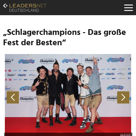
Zum
Inhalt
Zur
Fußzeilen-
Navigation
„Schlagerchampions - Das große
Zur
Fest der Besten“
Hauptnavigation