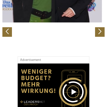
personalisieren, Funktionen für soziale Medien anbieten
zu können und die Zugriffe auf unsere Website zu
analysieren. Außerdem geben wir Informationen zu Ihrer
Verwendung unserer Website an unsere Partner für
soziale Medien, Werbung und Analysen weiter. Unsere
Partner führen diese Informationen möglicherweise mit
weiteren Daten zusammen, die Sie ihnen bereitgestellt
haben oder die sie im Rahmen Ihrer Nutzung der Dienste
gesammelt haben.
Advertisement