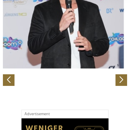
Abschnitt Einzelheiten
fest.
Wir verwenden Cookies, um Inhalte und Anzeigen zu
personalisieren, Funktionen für soziale Medien anbieten
zu können und die Zugriffe auf unsere Website zu
analysieren. Außerdem geben wir Informationen zu Ihrer
Verwendung unserer Website an unsere Partner für
soziale Medien, Werbung und Analysen weiter. Unsere
Partner führen diese Informationen möglicherweise mit
weiteren Daten zusammen, die Sie ihnen bereitgestellt
haben oder die sie im Rahmen Ihrer Nutzung der Dienste
gesammelt haben.
Advertisement