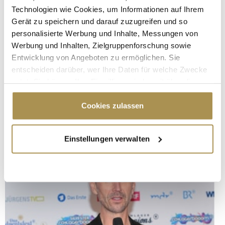
Technologien wie Cookies, um Informationen auf Ihrem
Gerät zu speichern und darauf zuzugreifen und so
personalisierte Werbung und Inhalte, Messungen von
Werbung und Inhalten, Zielgruppenforschung sowie
Entwicklung von Angeboten zu ermöglichen. Sie
entscheiden darüber, wer Ihre Daten für welche Zwecke
nutzt. Sie können Ihre Einwilligung jederzeit über die
Cookie-Erklärung oder durch Klicken auf das Privacy
Trigger Symbol ändern oder widerrufen
Cookies zulassen
Wenn Sie es erlauben, würden wir auch gerne:
Einstellungen verwalten
Informationen über Ihre geografische Lage
erfassen, welche bis auf einige Meter genau sein
können
Ihr Gerät durch aktives Scannen nach
bestimmten Merkmalen (Fingerprinting) identifizieren
Erfahren Sie mehr darüber, wie Ihre persönlichen Daten
verarbeitet werden, und legen Sie Ihre Präferenzen im