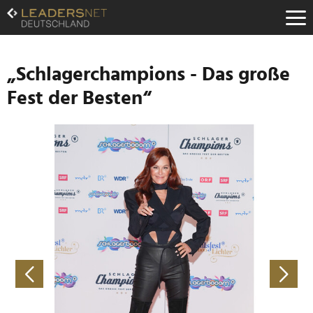
Zum
Inhalt
Zur
Fußzeilen-
Navigation
„Schlagerchampions - Das große
Zur
Fest der Besten“
Hauptnavigation