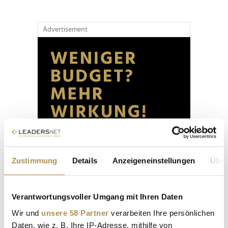
Advertisement
Zustimmung
Details
Anzeigeneinstellungen
Über
Verantwortungsvoller Umgang mit Ihren Daten
Wir und
unsere 58 Partner
verarbeiten Ihre persönlichen
Daten, wie z. B. Ihre IP-Adresse, mithilfe von