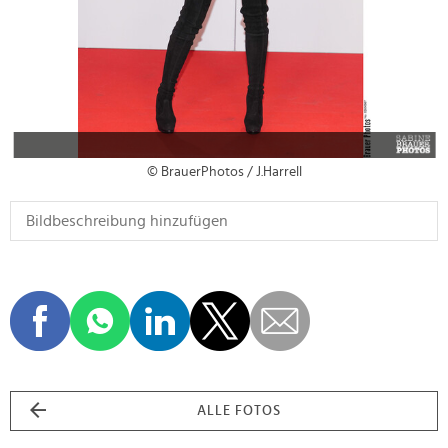
© BrauerPhotos / J.Harrell
ALLE FOTOS