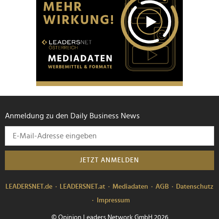
Anmeldung zu den Daily Business News
JETZT ANMELDEN
LEADERSNET.de
LEADERSNET.at
Mediadaten
AGB
Datenschutz
Impressum
© Opinion Leaders Network GmbH 2026