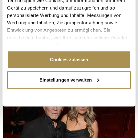
Technologien wie Cookies, um Informationen auf Ihrem
Gerät zu speichern und darauf zuzugreifen und so
personalisierte Werbung und Inhalte, Messungen von
Werbung und Inhalten, Zielgruppenforschung sowie
Entwicklung von Angeboten zu ermöglichen. Sie
entscheiden darüber, wer Ihre Daten für welche Zwecke
nutzt. Sie können Ihre Einwilligung jederzeit über die
Cookie-Erklärung oder durch Klicken auf das Privacy
Trigger Symbol ändern oder widerrufen
Cookies zulassen
Wenn Sie es erlauben, würden wir auch gerne:
Einstellungen verwalten
Informationen über Ihre geografische Lage
erfassen, welche bis auf einige Meter genau sein
können
Ihr Gerät durch aktives Scannen nach
bestimmten Merkmalen (Fingerprinting) identifizieren
Erfahren Sie mehr darüber, wie Ihre persönlichen Daten
verarbeitet werden, und legen Sie Ihre Präferenzen im
Abschnitt Einzelheiten
fest.