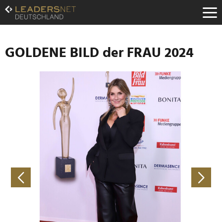
Zum
Inhalt
Zur
Fußzeilen-
Navigation
GOLDENE BILD der FRAU 2024
Zur
Hauptnavigation