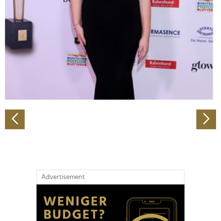
Wir verwenden Cookies, um Inhalte und Anzeigen zu
personalisieren, Funktionen für soziale Medien anbieten
zu können und die Zugriffe auf unsere Website zu
analysieren. Außerdem geben wir Informationen zu Ihrer
Verwendung unserer Website an unsere Partner für
soziale Medien, Werbung und Analysen weiter. Unsere
Partner führen diese Informationen möglicherweise mit
weiteren Daten zusammen, die Sie ihnen bereitgestellt
haben oder die sie im Rahmen Ihrer Nutzung der Dienste
gesammelt haben.
Advertisement