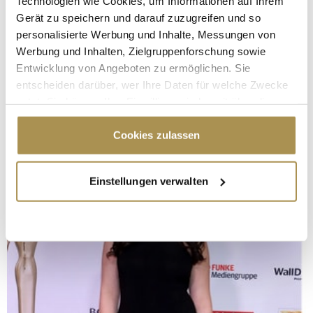
Technologien wie Cookies, um Informationen auf Ihrem
Gerät zu speichern und darauf zuzugreifen und so
personalisierte Werbung und Inhalte, Messungen von
Werbung und Inhalten, Zielgruppenforschung sowie
Entwicklung von Angeboten zu ermöglichen. Sie
entscheiden darüber, wer Ihre Daten für welche Zwecke
nutzt. Sie können Ihre Einwilligung jederzeit über die
Cookie-Erklärung oder durch Klicken auf das Privacy
Trigger Symbol ändern oder widerrufen
Cookies zulassen
Wenn Sie es erlauben, würden wir auch gerne:
Einstellungen verwalten
Informationen über Ihre geografische Lage
erfassen, welche bis auf einige Meter genau sein
können
Ihr Gerät durch aktives Scannen nach
bestimmten Merkmalen (Fingerprinting) identifizieren
Erfahren Sie mehr darüber, wie Ihre persönlichen Daten
verarbeitet werden, und legen Sie Ihre Präferenzen im
Abschnitt Einzelheiten
fest.