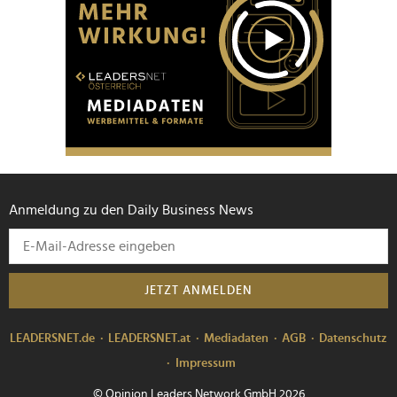
Anmeldung zu den Daily Business News
JETZT ANMELDEN
LEADERSNET.de
LEADERSNET.at
Mediadaten
AGB
Datenschutz
Impressum
© Opinion Leaders Network GmbH 2026