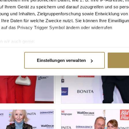
uf Ihrem Gerät zu speichern und darauf zuzugreifen und so pers
ung und Inhalten, Zielgruppenforschung sowie Entwicklung von
 Ihre Daten für welche Zwecke nutzt. Sie können Ihre Einwilligun
 auf das Privacy Trigger Symbol ändern oder widerrufen
n wir auch gerne:
re geografische Lage erfassen, welche bis auf einige Meter gen
es Scannen nach bestimmten Merkmalen (Fingerprinting) identifi
Einstellungen verwalten
ie Ihre persönlichen Daten verarbeitet werden, und legen Sie I
nhalte und Anzeigen zu personalisieren, Funktionen für soziale
Website zu analysieren. Außerdem geben wir Informationen zu I
r soziale Medien, Werbung und Analysen weiter. Unsere Partner
 Daten zusammen, die Sie ihnen bereitgestellt haben oder die s
n.