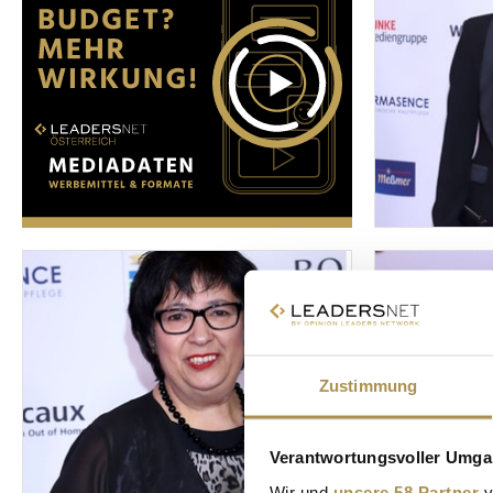
Zustimmung
Verantwortungsvoller Umgan
Wir und
unsere 58 Partner
v