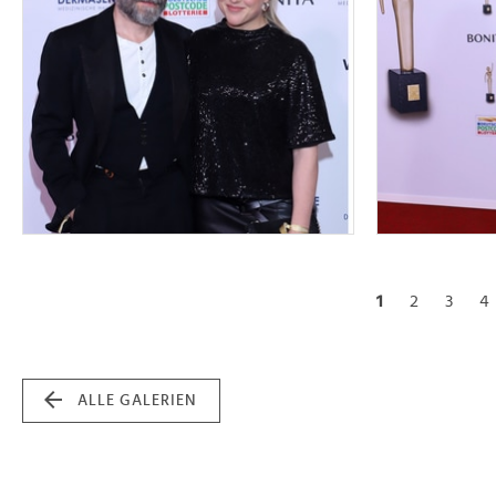
1
2
3
4
ALLE GALERIEN