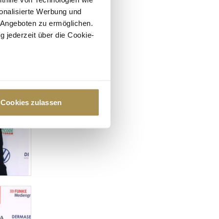
onalisierte Werbung und
 Angeboten zu ermöglichen.
g jederzeit über die Cookie-
au sein können
zieren
Cookies zulassen
hre Präferenzen im
Abschnitt
 Medien anbieten zu können
hrer Verwendung unserer
 führen diese Informationen
ie im Rahmen Ihrer Nutzung