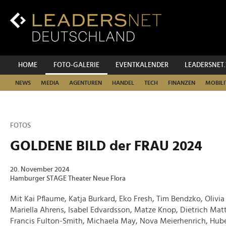
Zum
Inhalt
Zur
Fußzeilen-
Navigation
Zur
HOME
FOTO-GALERIE
EVENTKALENDER
LEADERSNET
Hauptnavigation
NEWS
MEDIA
AGENTUREN
HANDEL
TECH
FINANZEN
MOBILI
FOTOS
GOLDENE BILD der FRAU 2024
20. November 2024
Hamburger STAGE Theater Neue Flora
Mit Kai Pflaume, Katja Burkard, Eko Fresh, Tim Bendzko, Olivi
Mariella Ahrens, Isabel Edvardsson, Matze Knop, Dietrich Matta
Francis Fulton-Smith, Michaela May, Nova Meierhenrich, Hub