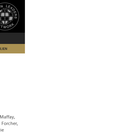
LIEN
 Maffay,
 Forcher,
ie