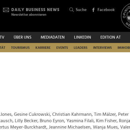
DAILY BUSINESS NEWS
Suche
Facebook
Newsletter abonnieren
.TV
ÜBER UNS
MEDIADATEN
LINKEDIN
EDITION AT
SUCHEN
TÄT
TOURISMUS
KARRIERE
EVENTS
LEADERS
INTERVIEWS
IMMOBI
a Jones, Gesine Cukrowski, Christian Kahrmann, Tim Mälzer, Peter
usch, Lilly Becker, Bruno Eyron, Yasmina Filali, Kim Fisher, Ronja
ertus Meyer-Burckhardt, Jeannine Michaelsen, Wanja Mues, Valer