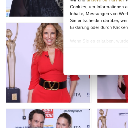
Cookies, um Informationen a
Inhalte, Messungen von Werb
Sie entscheiden darüber, wer
Erklärung oder durch Klicken
Wenn Sie es erlauben, würde
Informationen über Ih
Ihr Gerät durch aktiv
Erfahren Sie mehr darüber, w
Einzelheiten
fest.
Wir verwenden Cookies, um I
und die Zugriffe auf unsere 
Website an unsere Partner fü
möglicherweise mit weiteren
der Dienste gesammelt habe