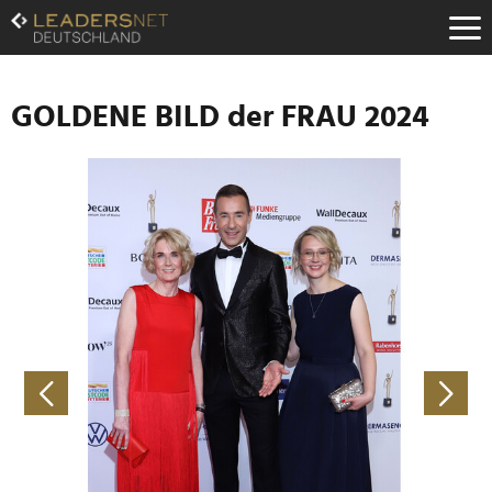
Zum
Inhalt
Zur
Fußzeilen-
Navigation
GOLDENE BILD der FRAU 2024
Zur
Hauptnavigation