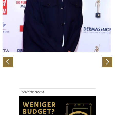
Wir verwenden Cookies, um Inhalte und Anzeigen zu
personalisieren, Funktionen für soziale Medien anbieten
zu können und die Zugriffe auf unsere Website zu
analysieren. Außerdem geben wir Informationen zu Ihrer
Verwendung unserer Website an unsere Partner für
soziale Medien, Werbung und Analysen weiter. Unsere
Partner führen diese Informationen möglicherweise mit
weiteren Daten zusammen, die Sie ihnen bereitgestellt
haben oder die sie im Rahmen Ihrer Nutzung der Dienste
gesammelt haben.
Advertisement