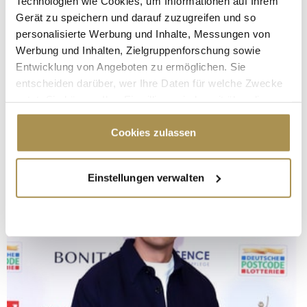
Technologien wie Cookies, um Informationen auf Ihrem
Gerät zu speichern und darauf zuzugreifen und so
personalisierte Werbung und Inhalte, Messungen von
Werbung und Inhalten, Zielgruppenforschung sowie
Entwicklung von Angeboten zu ermöglichen. Sie
entscheiden darüber, wer Ihre Daten für welche Zwecke
nutzt. Sie können Ihre Einwilligung jederzeit über die
Cookie-Erklärung oder durch Klicken auf das Privacy
Trigger Symbol ändern oder widerrufen
Cookies zulassen
Wenn Sie es erlauben, würden wir auch gerne:
Einstellungen verwalten
Informationen über Ihre geografische Lage
erfassen, welche bis auf einige Meter genau sein
können
Ihr Gerät durch aktives Scannen nach
bestimmten Merkmalen (Fingerprinting) identifizieren
Erfahren Sie mehr darüber, wie Ihre persönlichen Daten
verarbeitet werden, und legen Sie Ihre Präferenzen im
Abschnitt Einzelheiten
fest.