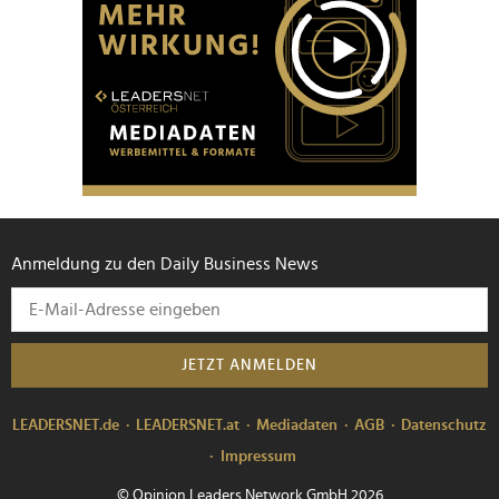
Anmeldung zu den Daily Business News
JETZT ANMELDEN
LEADERSNET.de
LEADERSNET.at
Mediadaten
AGB
Datenschutz
Impressum
© Opinion Leaders Network GmbH 2026