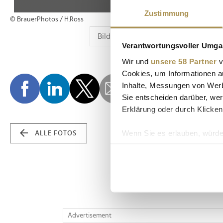
Zustimmung
© BrauerPhotos / H.Ross
Verantwortungsvoller Umgan
Wir und
unsere 58 Partner
v
Cookies, um Informationen a
Inhalte, Messungen von Werb
Sie entscheiden darüber, wer
Erklärung oder durch Klicken
Wenn Sie es erlauben, würde
ALLE FOTOS
Informationen über Ih
Ihr Gerät durch aktiv
Erfahren Sie mehr darüber, w
Einzelheiten
fest.
Wir verwenden Cookies, um I
Advertisement
und die Zugriffe auf unsere 