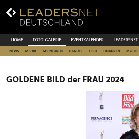
Zum
Inhalt
Zur
Fußzeilen-
Navigation
Zur
HOME
FOTO-GALERIE
EVENTKALENDER
LEADERSNET
Hauptnavigation
NEWS
MEDIA
AGENTUREN
HANDEL
TECH
FINANZEN
MOBILI
GOLDENE BILD der FRAU 2024