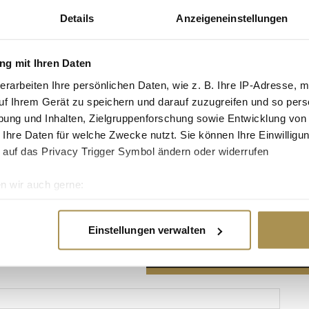
Details
Anzeigeneinstellungen
g mit Ihren Daten
erarbeiten Ihre persönlichen Daten, wie z. B. Ihre IP-Adresse, m
Advertisement
uf Ihrem Gerät zu speichern und darauf zuzugreifen und so pers
ung und Inhalten, Zielgruppenforschung sowie Entwicklung von
 Ihre Daten für welche Zwecke nutzt. Sie können Ihre Einwilligun
 auf das Privacy Trigger Symbol ändern oder widerrufen
n wir auch gerne:
re geografische Lage erfassen, welche bis auf einige Meter gen
es Scannen nach bestimmten Merkmalen (Fingerprinting) identifi
Einstellungen verwalten
ie Ihre persönlichen Daten verarbeitet werden, und legen Sie I
nhalte und Anzeigen zu personalisieren, Funktionen für soziale
Website zu analysieren. Außerdem geben wir Informationen zu I