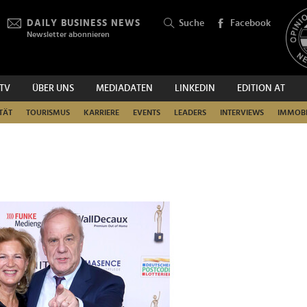
DAILY BUSINESS NEWS
Suche
Facebook
Newsletter abonnieren
.TV
ÜBER UNS
MEDIADATEN
LINKEDIN
EDITION AT
SUCHEN
TÄT
TOURISMUS
KARRIERE
EVENTS
LEADERS
INTERVIEWS
IMMOBI