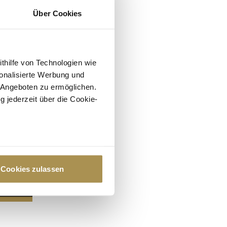
Über Cookies
ithilfe von Technologien wie
onalisierte Werbung und
 Angeboten zu ermöglichen.
g jederzeit über die Cookie-
au sein können
zieren
Cookies zulassen
hre Präferenzen im
Abschnitt
 Medien anbieten zu können
hrer Verwendung unserer