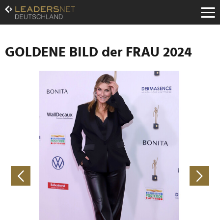
Zum
Inhalt
Zur
Fußzeilen-
Navigation
GOLDENE BILD der FRAU 2024
Zur
Hauptnavigation