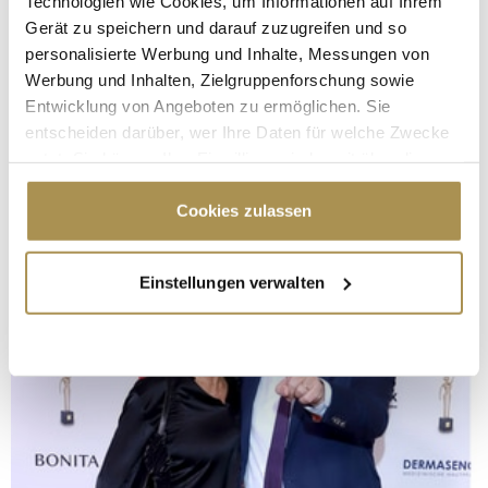
Technologien wie Cookies, um Informationen auf Ihrem
Gerät zu speichern und darauf zuzugreifen und so
personalisierte Werbung und Inhalte, Messungen von
Werbung und Inhalten, Zielgruppenforschung sowie
Entwicklung von Angeboten zu ermöglichen. Sie
entscheiden darüber, wer Ihre Daten für welche Zwecke
nutzt. Sie können Ihre Einwilligung jederzeit über die
Cookie-Erklärung oder durch Klicken auf das Privacy
Trigger Symbol ändern oder widerrufen
Cookies zulassen
Wenn Sie es erlauben, würden wir auch gerne:
Einstellungen verwalten
Informationen über Ihre geografische Lage
erfassen, welche bis auf einige Meter genau sein
können
Ihr Gerät durch aktives Scannen nach
bestimmten Merkmalen (Fingerprinting) identifizieren
Erfahren Sie mehr darüber, wie Ihre persönlichen Daten
verarbeitet werden, und legen Sie Ihre Präferenzen im
Abschnitt Einzelheiten
fest.