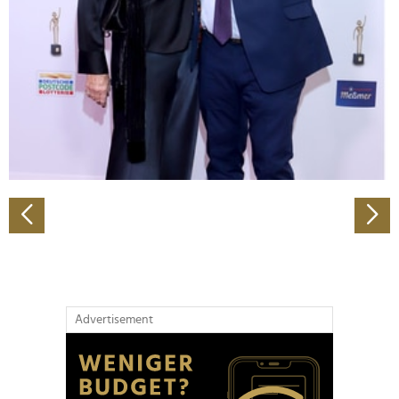
Wir verwenden Cookies, um Inhalte und Anzeigen zu
personalisieren, Funktionen für soziale Medien anbieten
zu können und die Zugriffe auf unsere Website zu
analysieren. Außerdem geben wir Informationen zu Ihrer
Verwendung unserer Website an unsere Partner für
soziale Medien, Werbung und Analysen weiter. Unsere
Partner führen diese Informationen möglicherweise mit
weiteren Daten zusammen, die Sie ihnen bereitgestellt
haben oder die sie im Rahmen Ihrer Nutzung der Dienste
gesammelt haben.
Advertisement