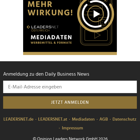
Anmeldung zu den Daily Business News
JETZT ANMELDEN
LEADERSNET.de
LEADERSNET.at
Mediadaten
AGB
Datenschutz
Impressum
© Opinion Leaders Network GmbH 2026