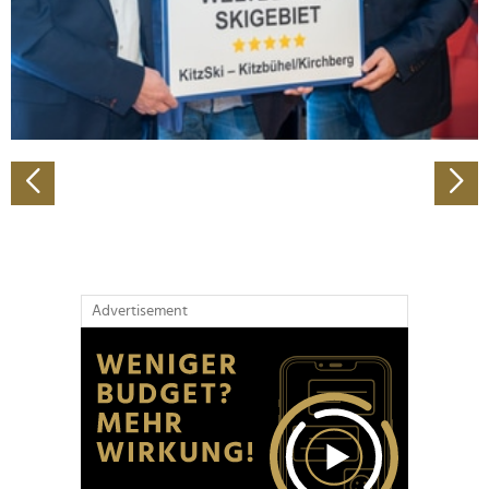
Wir verwenden Cookies, um Inhalte und Anzeigen zu
personalisieren, Funktionen für soziale Medien anbieten
zu können und die Zugriffe auf unsere Website zu
analysieren. Außerdem geben wir Informationen zu Ihrer
Verwendung unserer Website an unsere Partner für
soziale Medien, Werbung und Analysen weiter. Unsere
Partner führen diese Informationen möglicherweise mit
weiteren Daten zusammen, die Sie ihnen bereitgestellt
haben oder die sie im Rahmen Ihrer Nutzung der Dienste
gesammelt haben.
Advertisement