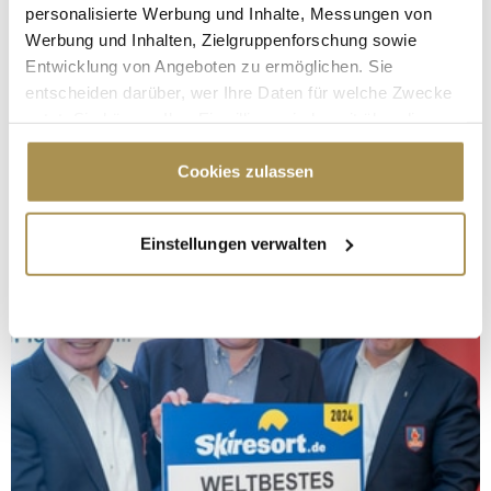
personalisierte Werbung und Inhalte, Messungen von
Werbung und Inhalten, Zielgruppenforschung sowie
Entwicklung von Angeboten zu ermöglichen. Sie
entscheiden darüber, wer Ihre Daten für welche Zwecke
nutzt. Sie können Ihre Einwilligung jederzeit über die
Cookie-Erklärung oder durch Klicken auf das Privacy
Trigger Symbol ändern oder widerrufen
Cookies zulassen
Wenn Sie es erlauben, würden wir auch gerne:
Einstellungen verwalten
Informationen über Ihre geografische Lage
erfassen, welche bis auf einige Meter genau sein
können
Ihr Gerät durch aktives Scannen nach
bestimmten Merkmalen (Fingerprinting) identifizieren
Erfahren Sie mehr darüber, wie Ihre persönlichen Daten
verarbeitet werden, und legen Sie Ihre Präferenzen im
Abschnitt Einzelheiten
fest.