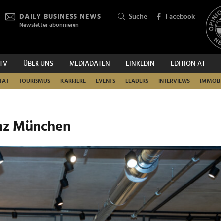
DAILY BUSINESS NEWS
Suche
Facebook
Newsletter abonnieren
.TV
ÜBER UNS
MEDIADATEN
LINKEDIN
EDITION AT
SUCHEN
TÄT
TOURISMUS
KARRIERE
EVENTS
LEADERS
INTERVIEWS
IMMOBI
enz München