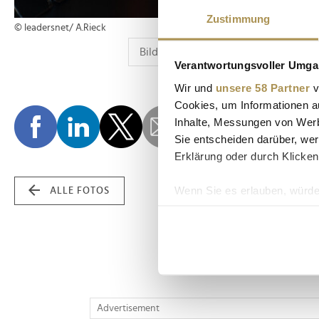
Zustimmung
© leadersnet/ A.Rieck
Verantwortungsvoller Umgan
Wir und
unsere 58 Partner
v
Cookies, um Informationen a
Inhalte, Messungen von Werb
Sie entscheiden darüber, wer
Erklärung oder durch Klicken
Wenn Sie es erlauben, würde
ALLE FOTOS
Informationen über Ih
Ihr Gerät durch aktiv
Erfahren Sie mehr darüber, w
Einzelheiten
fest.
Wir verwenden Cookies, um I
Advertisement
und die Zugriffe auf unsere 