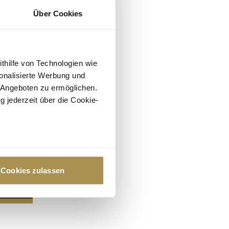
Über Cookies
ithilfe von Technologien wie
onalisierte Werbung und
 Angeboten zu ermöglichen.
g jederzeit über die Cookie-
au sein können
zieren
Cookies zulassen
hre Präferenzen im
Abschnitt
 Medien anbieten zu können
hrer Verwendung unserer