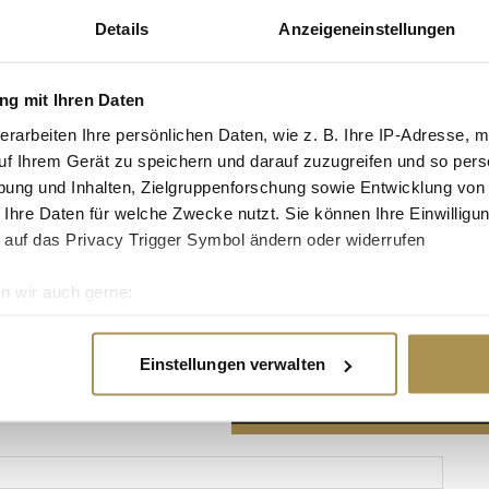
Details
Anzeigeneinstellungen
g mit Ihren Daten
erarbeiten Ihre persönlichen Daten, wie z. B. Ihre IP-Adresse, m
Advertisement
uf Ihrem Gerät zu speichern und darauf zuzugreifen und so pers
ung und Inhalten, Zielgruppenforschung sowie Entwicklung von
 Ihre Daten für welche Zwecke nutzt. Sie können Ihre Einwilligun
 auf das Privacy Trigger Symbol ändern oder widerrufen
n wir auch gerne:
re geografische Lage erfassen, welche bis auf einige Meter gen
es Scannen nach bestimmten Merkmalen (Fingerprinting) identifi
Einstellungen verwalten
ie Ihre persönlichen Daten verarbeitet werden, und legen Sie I
nhalte und Anzeigen zu personalisieren, Funktionen für soziale
Website zu analysieren. Außerdem geben wir Informationen zu I