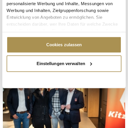
personalisierte Werbung und Inhalte, Messungen von
Werbung und Inhalten, Zielgruppenforschung sowie
Entwicklung von Angeboten zu ermöglichen. Sie
entscheiden darüber, wer Ihre Daten für welche Zwecke
nutzt. Sie können Ihre Einwilligung jederzeit über die
Cookie-Erklärung oder durch Klicken auf das Privacy
Trigger Symbol ändern oder widerrufen
Cookies zulassen
Wenn Sie es erlauben, würden wir auch gerne:
Einstellungen verwalten
Informationen über Ihre geografische Lage
erfassen, welche bis auf einige Meter genau sein
können
Ihr Gerät durch aktives Scannen nach
bestimmten Merkmalen (Fingerprinting) identifizieren
Erfahren Sie mehr darüber, wie Ihre persönlichen Daten
verarbeitet werden, und legen Sie Ihre Präferenzen im
Abschnitt Einzelheiten
fest.