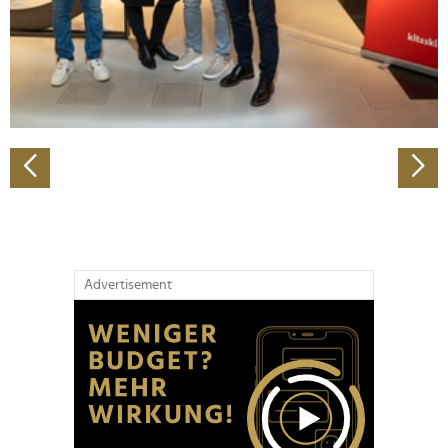
Wir verwenden Cookies, um Inhalte und Anzeigen zu
personalisieren, Funktionen für soziale Medien anbieten
zu können und die Zugriffe auf unsere Website zu
analysieren. Außerdem geben wir Informationen zu Ihrer
Verwendung unserer Website an unsere Partner für
soziale Medien, Werbung und Analysen weiter. Unsere
Partner führen diese Informationen möglicherweise mit
weiteren Daten zusammen, die Sie ihnen bereitgestellt
haben oder die sie im Rahmen Ihrer Nutzung der Dienste
gesammelt haben.
Advertisement