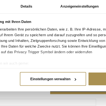
Details
Anzeigeneinstellungen
g mit Ihren Daten
erarbeiten Ihre persönlichen Daten, wie z. B. Ihre IP-Adresse, m
Advertisement
uf Ihrem Gerät zu speichern und darauf zuzugreifen und so pers
ung und Inhalten, Zielgruppenforschung sowie Entwicklung von
 Ihre Daten für welche Zwecke nutzt. Sie können Ihre Einwilligun
 auf das Privacy Trigger Symbol ändern oder widerrufen
n wir auch gerne:
re geografische Lage erfassen, welche bis auf einige Meter gen
es Scannen nach bestimmten Merkmalen (Fingerprinting) identifi
Einstellungen verwalten
ie Ihre persönlichen Daten verarbeitet werden, und legen Sie I
nhalte und Anzeigen zu personalisieren, Funktionen für soziale
Website zu analysieren. Außerdem geben wir Informationen zu I