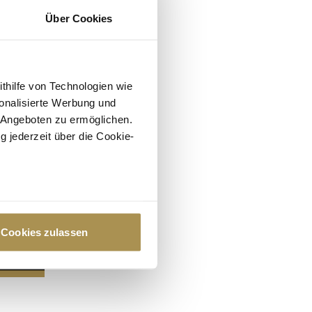
Über Cookies
ithilfe von Technologien wie
onalisierte Werbung und
 Angeboten zu ermöglichen.
g jederzeit über die Cookie-
au sein können
zieren
Cookies zulassen
hre Präferenzen im
Abschnitt
 Medien anbieten zu können
hrer Verwendung unserer