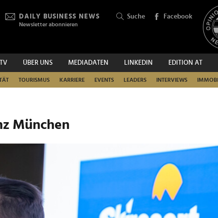
DAILY BUSINESS NEWS
Suche
Facebook
Newsletter abonnieren
.TV
ÜBER UNS
MEDIADATEN
LINKEDIN
EDITION AT
SUCHEN
TÄT
TOURISMUS
KARRIERE
EVENTS
LEADERS
INTERVIEWS
IMMOBI
enz München