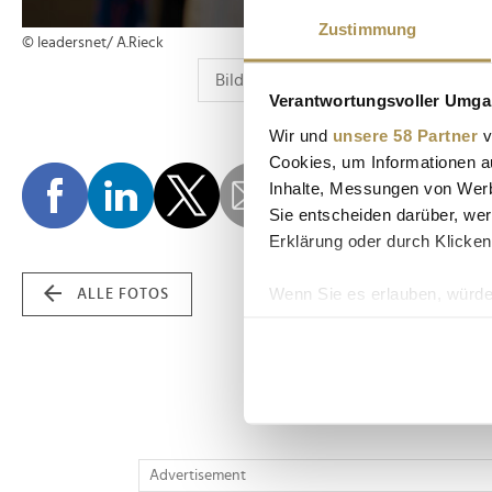
Zustimmung
© leadersnet/ A.Rieck
Verantwortungsvoller Umgan
Wir und
unsere 58 Partner
v
Cookies, um Informationen a
Inhalte, Messungen von Werb
Sie entscheiden darüber, wer
Erklärung oder durch Klicken
Wenn Sie es erlauben, würde
ALLE FOTOS
Informationen über Ih
Ihr Gerät durch aktiv
Erfahren Sie mehr darüber, w
Einzelheiten
fest.
Wir verwenden Cookies, um I
Advertisement
und die Zugriffe auf unsere 