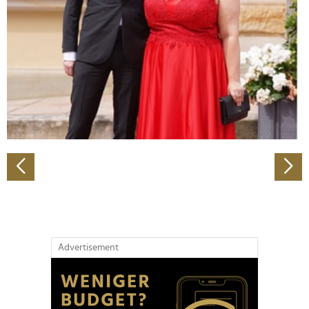
Wir verwenden Cookies, um Inhalte und Anzeigen zu
personalisieren, Funktionen für soziale Medien anbieten
zu können und die Zugriffe auf unsere Website zu
analysieren. Außerdem geben wir Informationen zu Ihrer
Verwendung unserer Website an unsere Partner für
soziale Medien, Werbung und Analysen weiter. Unsere
Partner führen diese Informationen möglicherweise mit
weiteren Daten zusammen, die Sie ihnen bereitgestellt
haben oder die sie im Rahmen Ihrer Nutzung der Dienste
gesammelt haben.
Advertisement