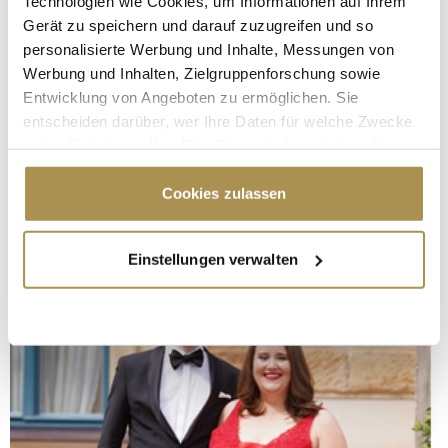
Technologien wie Cookies, um Informationen auf Ihrem
Gerät zu speichern und darauf zuzugreifen und so
personalisierte Werbung und Inhalte, Messungen von
Werbung und Inhalten, Zielgruppenforschung sowie
Entwicklung von Angeboten zu ermöglichen. Sie
entscheiden darüber, wer Ihre Daten für welche Zwecke
nutzt. Sie können Ihre Einwilligung jederzeit über die
Cookie-Erklärung oder durch Klicken auf das Privacy
Trigger Symbol ändern oder widerrufen
Cookies zulassen
Wenn Sie es erlauben, würden wir auch gerne:
Einstellungen verwalten
Informationen über Ihre geografische Lage
erfassen, welche bis auf einige Meter genau sein
können
Ihr Gerät durch aktives Scannen nach
bestimmten Merkmalen (Fingerprinting) identifizieren
Erfahren Sie mehr darüber, wie Ihre persönlichen Daten
verarbeitet werden, und legen Sie Ihre Präferenzen im
Abschnitt Einzelheiten
fest.