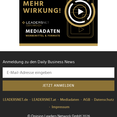
Anmeldung zu den Daily Business News
JETZT ANMELDEN
LEADERSNET.de
LEADERSNET.at
Mediadaten
AGB
Datenschutz
Impressum
© Opinion Leaders Network GmbH 2026