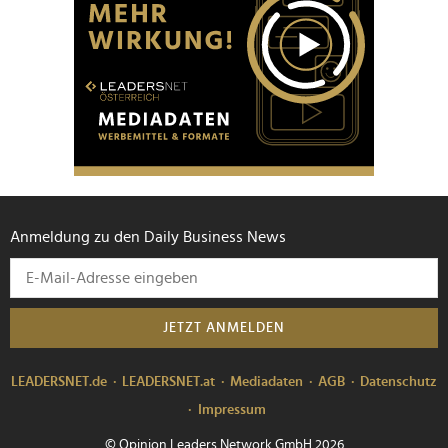
Anmeldung zu den Daily Business News
JETZT ANMELDEN
LEADERSNET.de
LEADERSNET.at
Mediadaten
AGB
Datenschutz
Impressum
© Opinion Leaders Network GmbH 2026