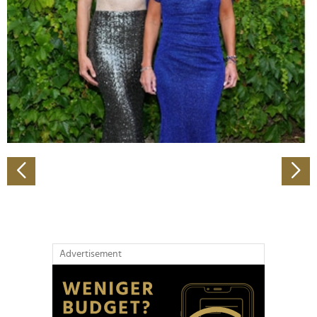
Wir verwenden Cookies, um Inhalte und Anzeigen zu
personalisieren, Funktionen für soziale Medien anbieten
zu können und die Zugriffe auf unsere Website zu
analysieren. Außerdem geben wir Informationen zu Ihrer
Verwendung unserer Website an unsere Partner für
soziale Medien, Werbung und Analysen weiter. Unsere
Partner führen diese Informationen möglicherweise mit
weiteren Daten zusammen, die Sie ihnen bereitgestellt
haben oder die sie im Rahmen Ihrer Nutzung der Dienste
gesammelt haben.
Advertisement