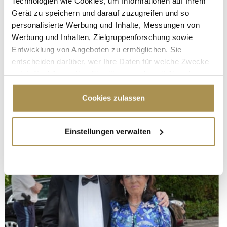
Technologien wie Cookies, um Informationen auf Ihrem
Gerät zu speichern und darauf zuzugreifen und so
personalisierte Werbung und Inhalte, Messungen von
Werbung und Inhalten, Zielgruppenforschung sowie
Entwicklung von Angeboten zu ermöglichen. Sie
entscheiden darüber, wer Ihre Daten für welche Zwecke
nutzt. Sie können Ihre Einwilligung jederzeit über die
Cookie-Erklärung oder durch Klicken auf das Privacy
Trigger Symbol ändern oder widerrufen
Cookies zulassen
Wenn Sie es erlauben, würden wir auch gerne:
Einstellungen verwalten
Informationen über Ihre geografische Lage
erfassen, welche bis auf einige Meter genau sein
können
Ihr Gerät durch aktives Scannen nach
bestimmten Merkmalen (Fingerprinting) identifizieren
Erfahren Sie mehr darüber, wie Ihre persönlichen Daten
verarbeitet werden, und legen Sie Ihre Präferenzen im
Abschnitt Einzelheiten
fest.