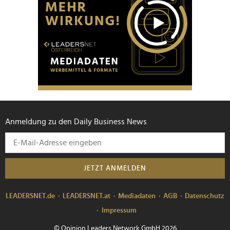
Anmeldung zu den Daily Business News
JETZT ANMELDEN
LEADERSNET.de
LEADERSNET.at
Mediadaten
AGB
Datenschutz
Impressum
© Opinion Leaders Network GmbH 2026