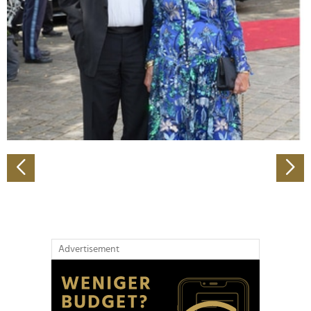
Wir verwenden Cookies, um Inhalte und Anzeigen zu
personalisieren, Funktionen für soziale Medien anbieten
zu können und die Zugriffe auf unsere Website zu
analysieren. Außerdem geben wir Informationen zu Ihrer
Verwendung unserer Website an unsere Partner für
soziale Medien, Werbung und Analysen weiter. Unsere
Partner führen diese Informationen möglicherweise mit
weiteren Daten zusammen, die Sie ihnen bereitgestellt
haben oder die sie im Rahmen Ihrer Nutzung der Dienste
gesammelt haben.
Advertisement