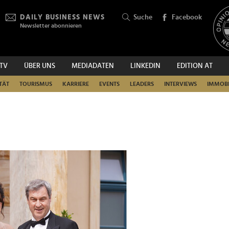
DAILY BUSINESS NEWS
Suche
Facebook
Newsletter abonnieren
.TV
ÜBER UNS
MEDIADATEN
LINKEDIN
EDITION AT
SUCHEN
TÄT
TOURISMUS
KARRIERE
EVENTS
LEADERS
INTERVIEWS
IMMOBI