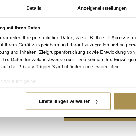
Details
Anzeigeneinstellungen
g mit Ihren Daten
erarbeiten Ihre persönlichen Daten, wie z. B. Ihre IP-Adresse, m
Advertisement
uf Ihrem Gerät zu speichern und darauf zuzugreifen und so pers
ung und Inhalten, Zielgruppenforschung sowie Entwicklung von
 Ihre Daten für welche Zwecke nutzt. Sie können Ihre Einwilligun
 auf das Privacy Trigger Symbol ändern oder widerrufen
n wir auch gerne:
re geografische Lage erfassen, welche bis auf einige Meter gen
es Scannen nach bestimmten Merkmalen (Fingerprinting) identifi
Einstellungen verwalten
ie Ihre persönlichen Daten verarbeitet werden, und legen Sie I
nhalte und Anzeigen zu personalisieren, Funktionen für soziale
Website zu analysieren. Außerdem geben wir Informationen zu I