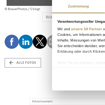
Zustimmung
© BrauerPhotos / S.Voigt
Verantwortungsvoller Umgan
Wir und
unsere 58 Partner
v
Cookies, um Informationen a
Inhalte, Messungen von Werb
Sie entscheiden darüber, wer
Erklärung oder durch Klicken
Wenn Sie es erlauben, würde
ALLE FOTOS
Informationen über Ih
Ihr Gerät durch aktiv
Erfahren Sie mehr darüber, w
Einzelheiten
fest.
Wir verwenden Cookies, um I
Advertisement
und die Zugriffe auf unsere 