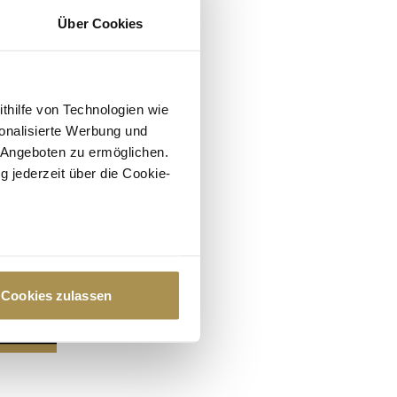
Über Cookies
ithilfe von Technologien wie
onalisierte Werbung und
 Angeboten zu ermöglichen.
g jederzeit über die Cookie-
au sein können
zieren
Cookies zulassen
hre Präferenzen im
Abschnitt
 Medien anbieten zu können
hrer Verwendung unserer