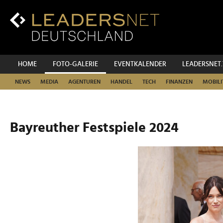
Zum
Inhalt
Zur
Fußzeilen-
Navigation
Zur
HOME
FOTO-GALERIE
EVENTKALENDER
LEADERSNET
Hauptnavigation
NEWS
MEDIA
AGENTUREN
HANDEL
TECH
FINANZEN
MOBILI
Bayreuther Festspiele 2024