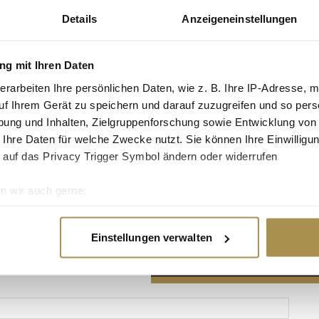
Details
Anzeigeneinstellungen
g mit Ihren Daten
erarbeiten Ihre persönlichen Daten, wie z. B. Ihre IP-Adresse, m
Advertisement
uf Ihrem Gerät zu speichern und darauf zuzugreifen und so pers
ung und Inhalten, Zielgruppenforschung sowie Entwicklung von
 Ihre Daten für welche Zwecke nutzt. Sie können Ihre Einwilligun
 auf das Privacy Trigger Symbol ändern oder widerrufen
n wir auch gerne:
re geografische Lage erfassen, welche bis auf einige Meter gen
es Scannen nach bestimmten Merkmalen (Fingerprinting) identifi
Einstellungen verwalten
ie Ihre persönlichen Daten verarbeitet werden, und legen Sie I
nhalte und Anzeigen zu personalisieren, Funktionen für soziale
Website zu analysieren. Außerdem geben wir Informationen zu I