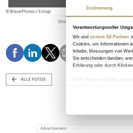
Zustimmung
© BrauerPhotos / S.Voigt
Verantwortungsvoller Umgan
Wir und
unsere 58 Partner
v
Cookies, um Informationen a
Inhalte, Messungen von Werb
Sie entscheiden darüber, wer
Erklärung oder durch Klicken
Wenn Sie es erlauben, würde
ALLE FOTOS
Informationen über Ih
Ihr Gerät durch aktiv
Erfahren Sie mehr darüber, w
Einzelheiten
fest.
Wir verwenden Cookies, um I
Advertisement
und die Zugriffe auf unsere 