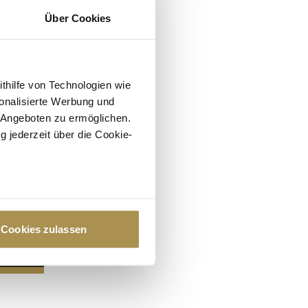
Über Cookies
ithilfe von Technologien wie
onalisierte Werbung und
 Angeboten zu ermöglichen.
g jederzeit über die Cookie-
au sein können
zieren
Cookies zulassen
hre Präferenzen im
Abschnitt
 Medien anbieten zu können
hrer Verwendung unserer