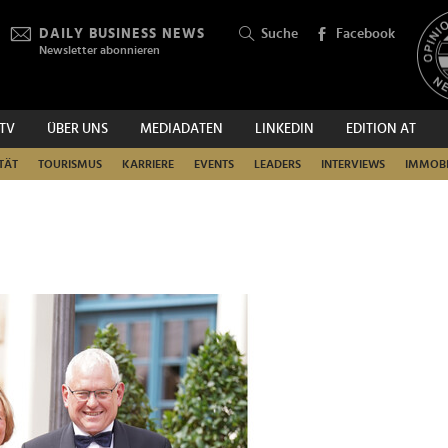
DAILY BUSINESS NEWS
Suche
Facebook
Newsletter abonnieren
.TV
ÜBER UNS
MEDIADATEN
LINKEDIN
EDITION AT
SUCHEN
TÄT
TOURISMUS
KARRIERE
EVENTS
LEADERS
INTERVIEWS
IMMOBI