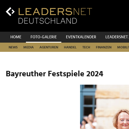
Zum
Inhalt
Zur
Fußzeilen-
Navigation
Zur
HOME
FOTO-GALERIE
EVENTKALENDER
LEADERSNET
Hauptnavigation
NEWS
MEDIA
AGENTUREN
HANDEL
TECH
FINANZEN
MOBILI
Bayreuther Festspiele 2024