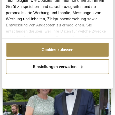
Technologien wie Cookies, um Informationen auf Ihrem
Gerät zu speichern und darauf zuzugreifen und so
personalisierte Werbung und Inhalte, Messungen von
Werbung und Inhalten, Zielgruppenforschung sowie
Entwicklung von Angeboten zu ermöglichen. Sie
entscheiden darüber, wer Ihre Daten für welche Zwecke
nutzt. Sie können Ihre Einwilligung jederzeit über die
Cookie-Erklärung oder durch Klicken auf das Privacy
Trigger Symbol ändern oder widerrufen
Cookies zulassen
Wenn Sie es erlauben, würden wir auch gerne:
Einstellungen verwalten
Informationen über Ihre geografische Lage
erfassen, welche bis auf einige Meter genau sein
können
Ihr Gerät durch aktives Scannen nach
bestimmten Merkmalen (Fingerprinting) identifizieren
Erfahren Sie mehr darüber, wie Ihre persönlichen Daten
verarbeitet werden, und legen Sie Ihre Präferenzen im
Abschnitt Einzelheiten
fest.