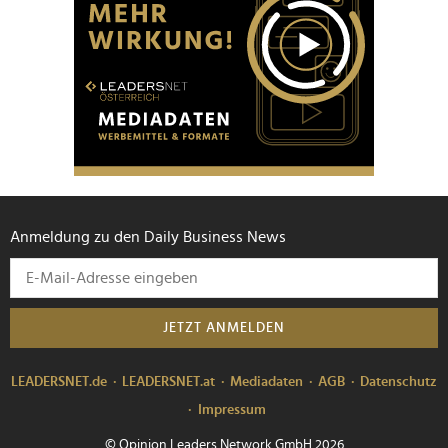
Anmeldung zu den Daily Business News
JETZT ANMELDEN
LEADERSNET.de
LEADERSNET.at
Mediadaten
AGB
Datenschutz
Impressum
© Opinion Leaders Network GmbH 2026