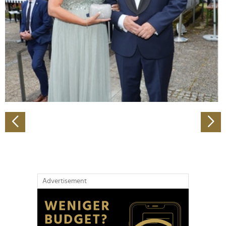
Wir verwenden Cookies, um Inhalte und Anzeigen zu
personalisieren, Funktionen für soziale Medien anbieten
zu können und die Zugriffe auf unsere Website zu
analysieren. Außerdem geben wir Informationen zu Ihrer
Verwendung unserer Website an unsere Partner für
soziale Medien, Werbung und Analysen weiter. Unsere
Partner führen diese Informationen möglicherweise mit
weiteren Daten zusammen, die Sie ihnen bereitgestellt
haben oder die sie im Rahmen Ihrer Nutzung der Dienste
gesammelt haben.
Advertisement