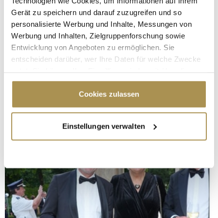
Technologien wie Cookies, um Informationen auf Ihrem
Gerät zu speichern und darauf zuzugreifen und so
personalisierte Werbung und Inhalte, Messungen von
Werbung und Inhalten, Zielgruppenforschung sowie
Entwicklung von Angeboten zu ermöglichen. Sie
entscheiden darüber, wer Ihre Daten für welche Zwecke
nutzt. Sie können Ihre Einwilligung jederzeit über die
Cookie-Erklärung oder durch Klicken auf das Privacy
Trigger Symbol ändern oder widerrufen
Cookies zulassen
Wenn Sie es erlauben, würden wir auch gerne:
Einstellungen verwalten
Informationen über Ihre geografische Lage
erfassen, welche bis auf einige Meter genau sein
können
Ihr Gerät durch aktives Scannen nach
bestimmten Merkmalen (Fingerprinting) identifizieren
Erfahren Sie mehr darüber, wie Ihre persönlichen Daten
verarbeitet werden, und legen Sie Ihre Präferenzen im
Abschnitt Einzelheiten
fest.