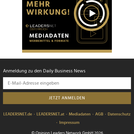
Anmeldung zu den Daily Business News
JETZT ANMELDEN
LEADERSNET.de
LEADERSNET.at
Mediadaten
AGB
Datenschutz
Impressum
© Opinion Leaders Network GmbH 2026