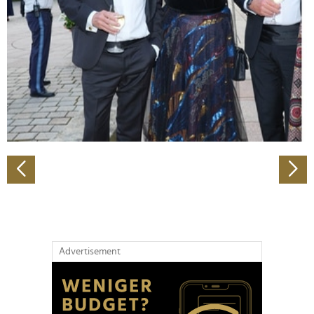
Wir verwenden Cookies, um Inhalte und Anzeigen zu
personalisieren, Funktionen für soziale Medien anbieten
zu können und die Zugriffe auf unsere Website zu
analysieren. Außerdem geben wir Informationen zu Ihrer
Verwendung unserer Website an unsere Partner für
soziale Medien, Werbung und Analysen weiter. Unsere
Partner führen diese Informationen möglicherweise mit
weiteren Daten zusammen, die Sie ihnen bereitgestellt
haben oder die sie im Rahmen Ihrer Nutzung der Dienste
gesammelt haben.
Advertisement