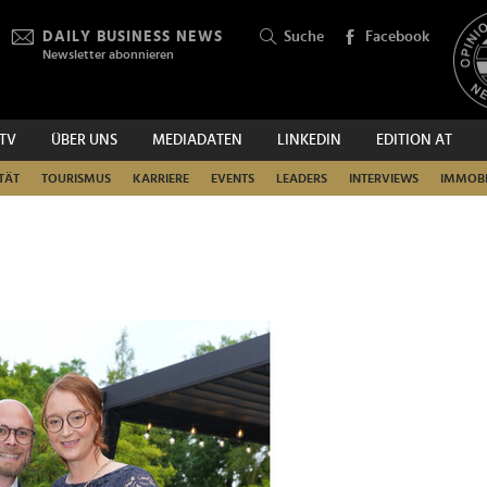
DAILY BUSINESS NEWS
Suche
Facebook
Newsletter abonnieren
.TV
ÜBER UNS
MEDIADATEN
LINKEDIN
EDITION AT
SUCHEN
TÄT
TOURISMUS
KARRIERE
EVENTS
LEADERS
INTERVIEWS
IMMOBI