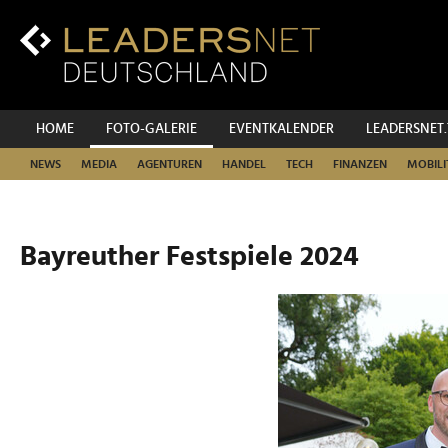
Zum
Inhalt
Zur
Fußzeilen-
Navigation
Zur
HOME
FOTO-GALERIE
EVENTKALENDER
LEADERSNET
Hauptnavigation
NEWS
MEDIA
AGENTUREN
HANDEL
TECH
FINANZEN
MOBILI
Bayreuther Festspiele 2024