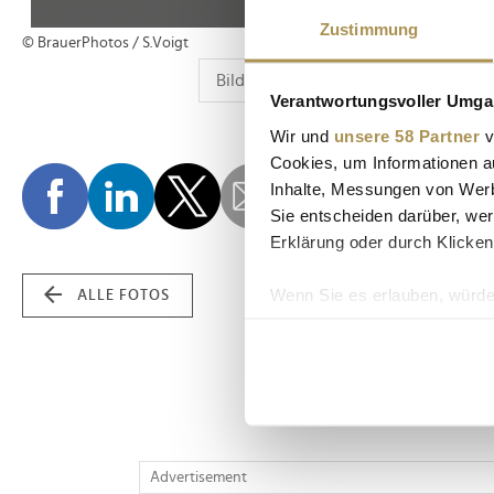
Zustimmung
© BrauerPhotos / S.Voigt
Verantwortungsvoller Umgan
Wir und
unsere 58 Partner
v
Cookies, um Informationen a
Inhalte, Messungen von Werb
Sie entscheiden darüber, wer
Erklärung oder durch Klicken
Wenn Sie es erlauben, würde
ALLE FOTOS
Informationen über Ih
Ihr Gerät durch aktiv
Erfahren Sie mehr darüber, w
Einzelheiten
fest.
Wir verwenden Cookies, um I
Advertisement
und die Zugriffe auf unsere 