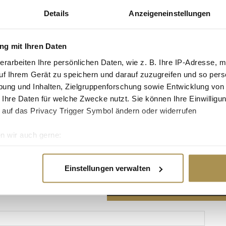
Details
Anzeigeneinstellungen
g mit Ihren Daten
erarbeiten Ihre persönlichen Daten, wie z. B. Ihre IP-Adresse, m
Advertisement
uf Ihrem Gerät zu speichern und darauf zuzugreifen und so pers
ung und Inhalten, Zielgruppenforschung sowie Entwicklung von
 Ihre Daten für welche Zwecke nutzt. Sie können Ihre Einwilligun
 auf das Privacy Trigger Symbol ändern oder widerrufen
n wir auch gerne:
re geografische Lage erfassen, welche bis auf einige Meter gen
es Scannen nach bestimmten Merkmalen (Fingerprinting) identifi
Einstellungen verwalten
ie Ihre persönlichen Daten verarbeitet werden, und legen Sie I
nhalte und Anzeigen zu personalisieren, Funktionen für soziale
Website zu analysieren. Außerdem geben wir Informationen zu I