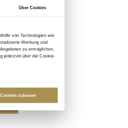
Über Cookies
ithilfe von Technologien wie
onalisierte Werbung und
 Angeboten zu ermöglichen.
g jederzeit über die Cookie-
au sein können
zieren
Cookies zulassen
hre Präferenzen im
Abschnitt
 Medien anbieten zu können
hrer Verwendung unserer