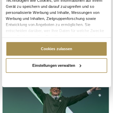
Technologien wie Cookies, um Informationen auf Ihrem
Gerät zu speichern und darauf zuzugreifen und so
personalisierte Werbung und Inhalte, Messungen von
Werbung und Inhalten, Zielgruppenforschung sowie
Entwicklung von Angeboten zu ermöglichen. Sie
entscheiden darüber, wer Ihre Daten für welche Zwecke
nutzt. Sie können Ihre Einwilligung jederzeit über die
Cookie-Erklärung oder durch Klicken auf das Privacy
Trigger Symbol ändern oder widerrufen
Cookies zulassen
Wenn Sie es erlauben, würden wir auch gerne:
Einstellungen verwalten
Informationen über Ihre geografische Lage
erfassen, welche bis auf einige Meter genau sein
können
Ihr Gerät durch aktives Scannen nach
bestimmten Merkmalen (Fingerprinting) identifizieren
Erfahren Sie mehr darüber, wie Ihre persönlichen Daten
verarbeitet werden, und legen Sie Ihre Präferenzen im
Abschnitt Einzelheiten
fest.