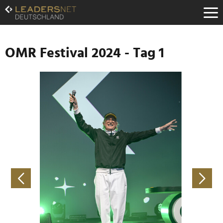
Zum
Inhalt
Zur
Fußzeilen-
Navigation
OMR Festival 2024 - Tag 1
Zur
Hauptnavigation