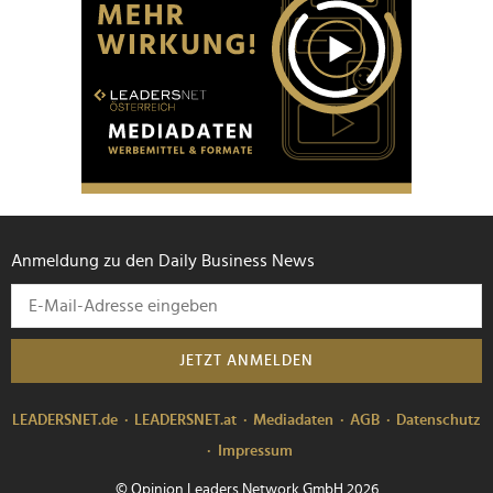
Anmeldung zu den Daily Business News
JETZT ANMELDEN
LEADERSNET.de
LEADERSNET.at
Mediadaten
AGB
Datenschutz
Impressum
© Opinion Leaders Network GmbH 2026