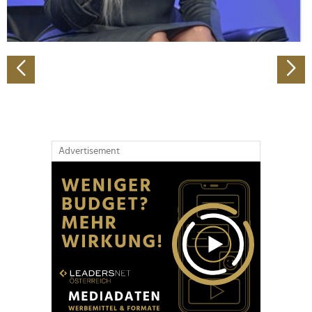
zu können und die Zugriffe auf unsere Website zu
analysieren. Außerdem geben wir Informationen zu Ihrer
Verwendung unserer Website an unsere Partner für
soziale Medien, Werbung und Analysen weiter. Unsere
Partner führen diese Informationen möglicherweise mit
weiteren Daten zusammen, die Sie ihnen bereitgestellt
haben oder die sie im Rahmen Ihrer Nutzung der Dienste
gesammelt haben.
Advertisement