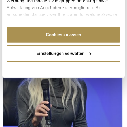
Werbung und Inhalten, Zielgruppenforschung sowie
Entwicklung von Angeboten zu ermöglichen. Sie
entscheiden darüber, wer Ihre Daten für welche Zwecke
nutzt. Sie können Ihre Einwilligung jederzeit über die
Cookie-Erklärung oder durch Klicken auf das Privacy
Trigger Symbol ändern oder widerrufen
Cookies zulassen
Wenn Sie es erlauben, würden wir auch gerne:
Einstellungen verwalten
Informationen über Ihre geografische Lage
erfassen, welche bis auf einige Meter genau sein
können
Ihr Gerät durch aktives Scannen nach
bestimmten Merkmalen (Fingerprinting) identifizieren
Erfahren Sie mehr darüber, wie Ihre persönlichen Daten
verarbeitet werden, und legen Sie Ihre Präferenzen im
Abschnitt Einzelheiten
fest.
Wir verwenden Cookies, um Inhalte und Anzeigen zu
personalisieren, Funktionen für soziale Medien anbieten