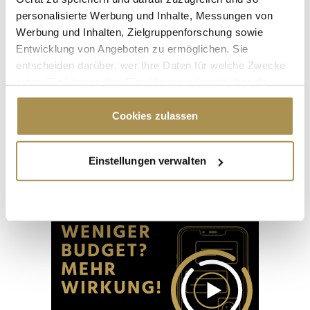
personalisierte Werbung und Inhalte, Messungen von
Werbung und Inhalten, Zielgruppenforschung sowie
Entwicklung von Angeboten zu ermöglichen. Sie
entscheiden darüber, wer Ihre Daten für welche Zwecke
nutzt. Sie können Ihre Einwilligung jederzeit über die
Seite 1 / 11
WEITER
Cookie-Erklärung oder durch Klicken auf das Privacy
Trigger Symbol ändern oder widerrufen
Cookies zulassen
ALLE GALERIEN
Wenn Sie es erlauben, würden wir auch gerne:
Einstellungen verwalten
Informationen über Ihre geografische Lage
erfassen, welche bis auf einige Meter genau sein
Advertisement
können
Ihr Gerät durch aktives Scannen nach
bestimmten Merkmalen (Fingerprinting) identifizieren
Erfahren Sie mehr darüber, wie Ihre persönlichen Daten
verarbeitet werden, und legen Sie Ihre Präferenzen im
Abschnitt Einzelheiten
fest.