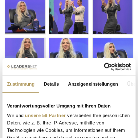
Zustimmung
Details
Anzeigeneinstellungen
Über
Verantwortungsvoller Umgang mit Ihren Daten
Wir und
unsere 58 Partner
verarbeiten Ihre persönlichen
Daten, wie z. B. Ihre IP-Adresse, mithilfe von
Technologien wie Cookies, um Informationen auf Ihrem
Gerät zu speichern und darauf zuzugreifen und so