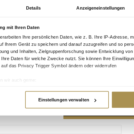
Details
Anzeigeneinstellungen
g mit Ihren Daten
erarbeiten Ihre persönlichen Daten, wie z. B. Ihre IP-Adresse, m
Advertisement
uf Ihrem Gerät zu speichern und darauf zuzugreifen und so pers
ung und Inhalten, Zielgruppenforschung sowie Entwicklung von
 Ihre Daten für welche Zwecke nutzt. Sie können Ihre Einwilligun
 auf das Privacy Trigger Symbol ändern oder widerrufen
n wir auch gerne:
re geografische Lage erfassen, welche bis auf einige Meter gen
es Scannen nach bestimmten Merkmalen (Fingerprinting) identifi
Einstellungen verwalten
ie Ihre persönlichen Daten verarbeitet werden, und legen Sie I
nhalte und Anzeigen zu personalisieren, Funktionen für soziale
Website zu analysieren. Außerdem geben wir Informationen zu I