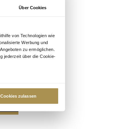
Über Cookies
ithilfe von Technologien wie
onalisierte Werbung und
 Angeboten zu ermöglichen.
g jederzeit über die Cookie-
au sein können
zieren
Cookies zulassen
hre Präferenzen im
Abschnitt
 Medien anbieten zu können
hrer Verwendung unserer