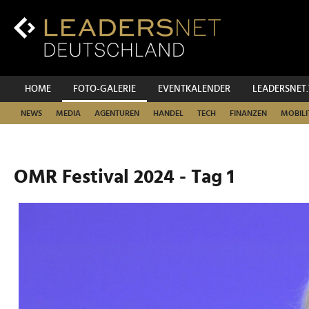
Zum
Inhalt
Zur
Fußzeilen-
Navigation
Zur
HOME
FOTO-GALERIE
EVENTKALENDER
LEADERSNET
Hauptnavigation
NEWS
MEDIA
AGENTUREN
HANDEL
TECH
FINANZEN
MOBILI
OMR Festival 2024 - Tag 1