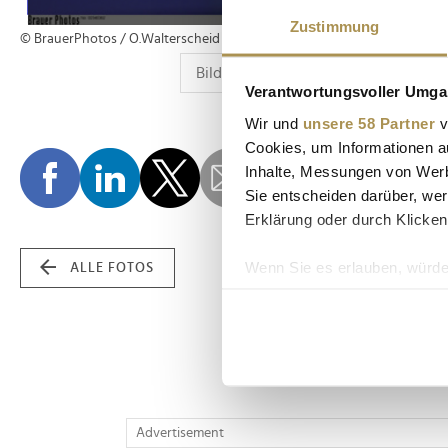
Zustimmung
© BrauerPhotos / O.Walterscheid
Verantwortungsvoller Umgan
Wir und
unsere 58 Partner
v
Cookies, um Informationen a
Inhalte, Messungen von Werb
Sie entscheiden darüber, wer
Erklärung oder durch Klicken
Wenn Sie es erlauben, würde
ALLE FOTOS
Informationen über Ih
Ihr Gerät durch aktiv
Erfahren Sie mehr darüber, w
Einzelheiten
fest.
Wir verwenden Cookies, um I
Advertisement
und die Zugriffe auf unsere 