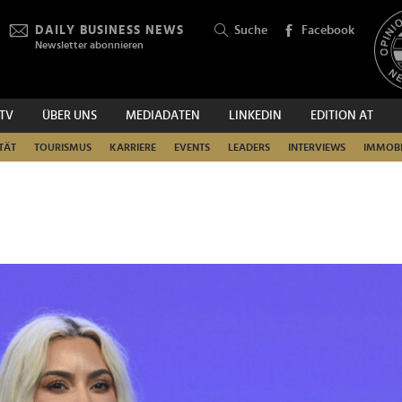
DAILY BUSINESS NEWS
Suche
Facebook
Newsletter abonnieren
.TV
ÜBER UNS
MEDIADATEN
LINKEDIN
EDITION AT
SUCHEN
TÄT
TOURISMUS
KARRIERE
EVENTS
LEADERS
INTERVIEWS
IMMOBI