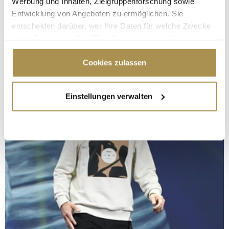
Werbung und Inhalten, Zielgruppenforschung sowie
Entwicklung von Angeboten zu ermöglichen. Sie
entscheiden darüber, wer Ihre Daten für welche Zwecke
nutzt. Sie können Ihre Einwilligung jederzeit über die
Cookie-Erklärung oder durch Klicken auf das Privacy
Trigger Symbol ändern oder widerrufen
Cookies zulassen
Wenn Sie es erlauben, würden wir auch gerne:
Einstellungen verwalten
Informationen über Ihre geografische Lage
erfassen, welche bis auf einige Meter genau sein
können
Ihr Gerät durch aktives Scannen nach
bestimmten Merkmalen (Fingerprinting) identifizieren
Erfahren Sie mehr darüber, wie Ihre persönlichen Daten
verarbeitet werden, und legen Sie Ihre Präferenzen im
Abschnitt Einzelheiten
fest.
Wir verwenden Cookies, um Inhalte und Anzeigen zu
personalisieren, Funktionen für soziale Medien anbieten