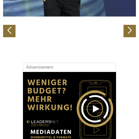
zu können und die Zugriffe auf unsere Website zu
analysieren. Außerdem geben wir Informationen zu Ihrer
Verwendung unserer Website an unsere Partner für
soziale Medien, Werbung und Analysen weiter. Unsere
Partner führen diese Informationen möglicherweise mit
weiteren Daten zusammen, die Sie ihnen bereitgestellt
haben oder die sie im Rahmen Ihrer Nutzung der Dienste
gesammelt haben.
Advertisement