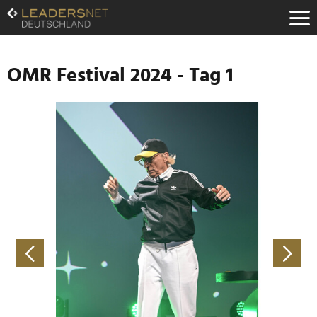
Zum
Inhalt
Zur
Fußzeilen-
Navigation
OMR Festival 2024 - Tag 1
Zur
Hauptnavigation