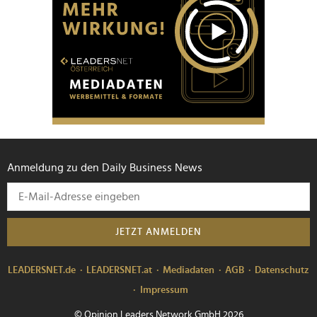
Anmeldung zu den Daily Business News
JETZT ANMELDEN
LEADERSNET.de
LEADERSNET.at
Mediadaten
AGB
Datenschutz
Impressum
© Opinion Leaders Network GmbH 2026