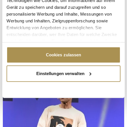
Technologien wie Cookies, um Informationen auf Ihrem
Gerät zu speichern und darauf zuzugreifen und so
personalisierte Werbung und Inhalte, Messungen von
Werbung und Inhalten, Zielgruppenforschung sowie
Entwicklung von Angeboten zu ermöglichen. Sie
entscheiden darüber, wer Ihre Daten für welche Zwecke
nutzt. Sie können Ihre Einwilligung jederzeit über die
Cookie-Erklärung oder durch Klicken auf das Privacy
Trigger Symbol ändern oder widerrufen
Cookies zulassen
Wenn Sie es erlauben, würden wir auch gerne:
Einstellungen verwalten
Informationen über Ihre geografische Lage
erfassen, welche bis auf einige Meter genau sein
können
Ihr Gerät durch aktives Scannen nach
bestimmten Merkmalen (Fingerprinting) identifizieren
Erfahren Sie mehr darüber, wie Ihre persönlichen Daten
verarbeitet werden, und legen Sie Ihre Präferenzen im
Abschnitt Einzelheiten
fest.