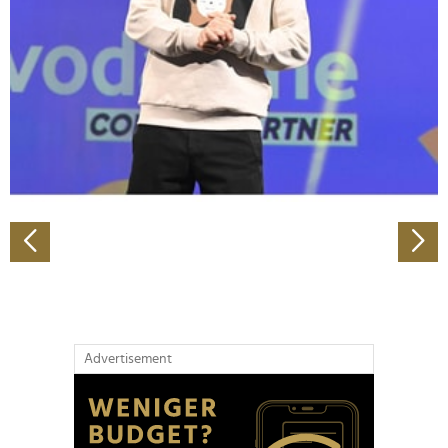
Wir verwenden Cookies, um Inhalte und Anzeigen zu
personalisieren, Funktionen für soziale Medien anbieten
zu können und die Zugriffe auf unsere Website zu
analysieren. Außerdem geben wir Informationen zu Ihrer
Verwendung unserer Website an unsere Partner für
soziale Medien, Werbung und Analysen weiter. Unsere
Partner führen diese Informationen möglicherweise mit
weiteren Daten zusammen, die Sie ihnen bereitgestellt
haben oder die sie im Rahmen Ihrer Nutzung der Dienste
gesammelt haben.
Advertisement