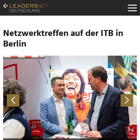
Zum
Inhalt
Zur
Fußzeilen-
Navigation
Netzwerktreffen auf der ITB in
Zur
Berlin
Hauptnavigation