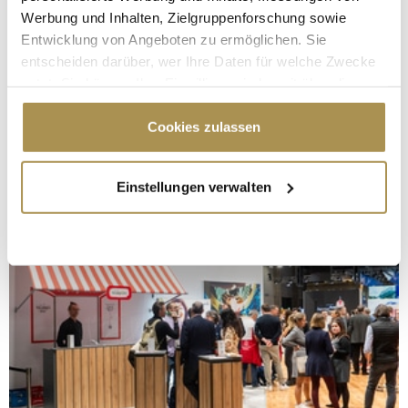
Werbung und Inhalten, Zielgruppenforschung sowie
Entwicklung von Angeboten zu ermöglichen. Sie
entscheiden darüber, wer Ihre Daten für welche Zwecke
nutzt. Sie können Ihre Einwilligung jederzeit über die
Cookie-Erklärung oder durch Klicken auf das Privacy
Trigger Symbol ändern oder widerrufen
Cookies zulassen
Wenn Sie es erlauben, würden wir auch gerne:
Einstellungen verwalten
Informationen über Ihre geografische Lage
erfassen, welche bis auf einige Meter genau sein
können
Ihr Gerät durch aktives Scannen nach
bestimmten Merkmalen (Fingerprinting) identifizieren
Erfahren Sie mehr darüber, wie Ihre persönlichen Daten
verarbeitet werden, und legen Sie Ihre Präferenzen im
Abschnitt Einzelheiten
fest.
Wir verwenden Cookies, um Inhalte und Anzeigen zu