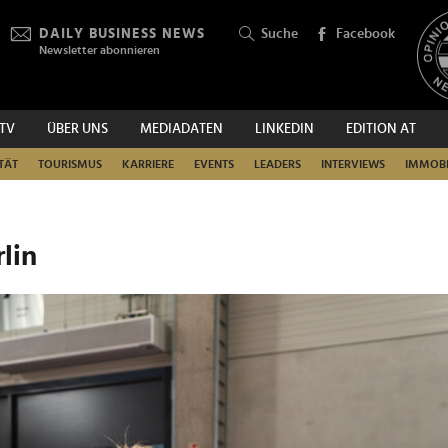
DAILY BUSINESS NEWS
Suche
Facebook
Newsletter abonnieren
.TV
ÜBER UNS
MEDIADATEN
LINKEDIN
EDITION AT
SUCHEN
TÄT
TOURISMUS
KARRIERE
EVENTS
LEADERS
INTERVIEWS
IMMOBI
lin