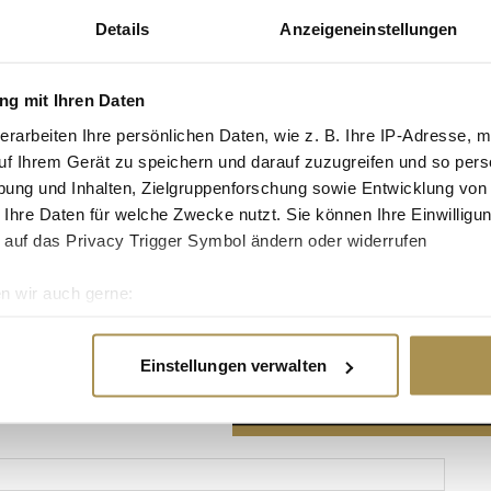
Details
Anzeigeneinstellungen
g mit Ihren Daten
erarbeiten Ihre persönlichen Daten, wie z. B. Ihre IP-Adresse, m
Advertisement
uf Ihrem Gerät zu speichern und darauf zuzugreifen und so pers
ung und Inhalten, Zielgruppenforschung sowie Entwicklung von
 Ihre Daten für welche Zwecke nutzt. Sie können Ihre Einwilligun
 auf das Privacy Trigger Symbol ändern oder widerrufen
n wir auch gerne:
re geografische Lage erfassen, welche bis auf einige Meter gen
es Scannen nach bestimmten Merkmalen (Fingerprinting) identifi
Einstellungen verwalten
ie Ihre persönlichen Daten verarbeitet werden, und legen Sie I
nhalte und Anzeigen zu personalisieren, Funktionen für soziale
Website zu analysieren. Außerdem geben wir Informationen zu I