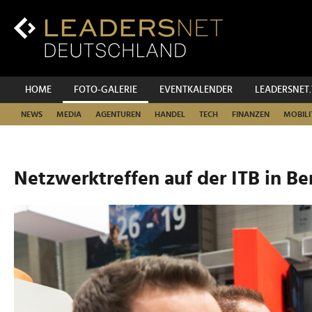
Zum
Inhalt
Zur
Fußzeilen-
Navigation
Zur
HOME
FOTO-GALERIE
EVENTKALENDER
LEADERSNET
Hauptnavigation
NEWS
MEDIA
AGENTUREN
HANDEL
TECH
FINANZEN
MOBILI
Netzwerktreffen auf der ITB in Ber