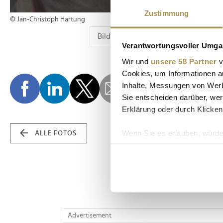
Zustimmung
© Jan-Christoph Hartung
Verantwortungsvoller Umgan
Wir und
unsere 58 Partner
v
Cookies, um Informationen a
Inhalte, Messungen von Werb
Sie entscheiden darüber, wer
Erklärung oder durch Klicken
Wenn Sie es erlauben, würde
ALLE FOTOS
Informationen über Ih
Ihr Gerät durch aktiv
Erfahren Sie mehr darüber, w
Einzelheiten
fest.
Wir verwenden Cookies, um I
Advertisement
und die Zugriffe auf unsere 