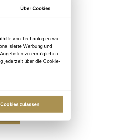
Über Cookies
ithilfe von Technologien wie
onalisierte Werbung und
 Angeboten zu ermöglichen.
g jederzeit über die Cookie-
au sein können
zieren
Cookies zulassen
hre Präferenzen im
Abschnitt
 Medien anbieten zu können
hrer Verwendung unserer