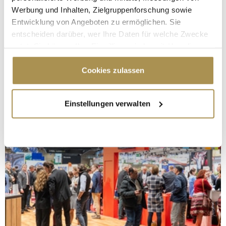
Werbung und Inhalten, Zielgruppenforschung sowie
Entwicklung von Angeboten zu ermöglichen. Sie
entscheiden darüber, wer Ihre Daten für welche Zwecke
nutzt. Sie können Ihre Einwilligung jederzeit über die
Cookie-Erklärung oder durch Klicken auf das Privacy
Trigger Symbol ändern oder widerrufen
Cookies zulassen
Wenn Sie es erlauben, würden wir auch gerne:
Einstellungen verwalten
Informationen über Ihre geografische Lage
erfassen, welche bis auf einige Meter genau sein
können
Ihr Gerät durch aktives Scannen nach
bestimmten Merkmalen (Fingerprinting) identifizieren
Erfahren Sie mehr darüber, wie Ihre persönlichen Daten
verarbeitet werden, und legen Sie Ihre Präferenzen im
Abschnitt Einzelheiten
fest.
Wir verwenden Cookies, um Inhalte und Anzeigen zu