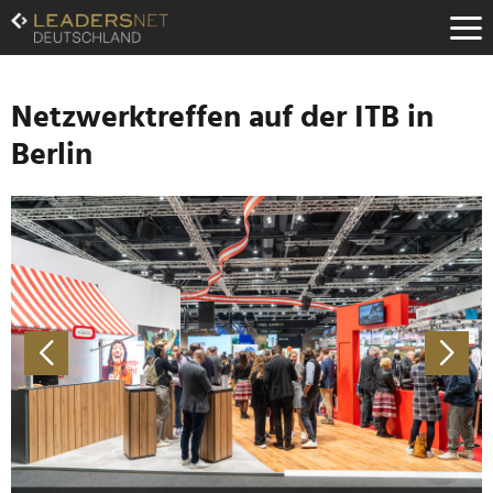
Zum
Inhalt
Zur
Fußzeilen-
Navigation
Netzwerktreffen auf der ITB in
Zur
Berlin
Hauptnavigation