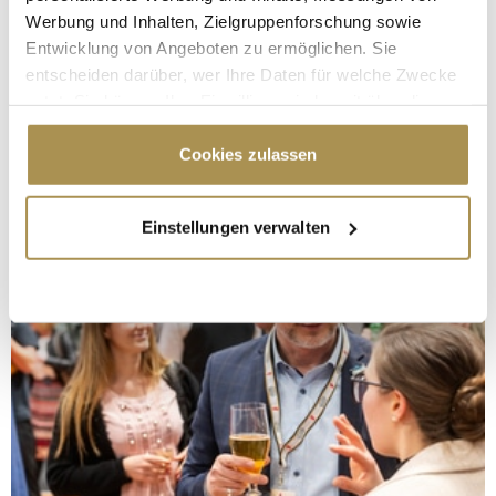
Werbung und Inhalten, Zielgruppenforschung sowie
Entwicklung von Angeboten zu ermöglichen. Sie
entscheiden darüber, wer Ihre Daten für welche Zwecke
nutzt. Sie können Ihre Einwilligung jederzeit über die
Cookie-Erklärung oder durch Klicken auf das Privacy
Trigger Symbol ändern oder widerrufen
Cookies zulassen
Wenn Sie es erlauben, würden wir auch gerne:
Einstellungen verwalten
Informationen über Ihre geografische Lage
erfassen, welche bis auf einige Meter genau sein
können
Ihr Gerät durch aktives Scannen nach
bestimmten Merkmalen (Fingerprinting) identifizieren
Erfahren Sie mehr darüber, wie Ihre persönlichen Daten
verarbeitet werden, und legen Sie Ihre Präferenzen im
Abschnitt Einzelheiten
fest.
Wir verwenden Cookies, um Inhalte und Anzeigen zu