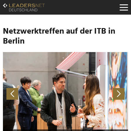
Zum
Inhalt
Zur
Fußzeilen-
Navigation
Netzwerktreffen auf der ITB in
Zur
Berlin
Hauptnavigation