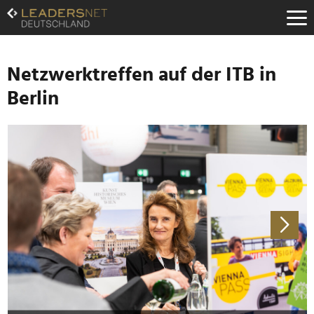
Zum
Inhalt
Zur
Fußzeilen-
Navigation
Netzwerktreffen auf der ITB in
Zur
Berlin
Hauptnavigation