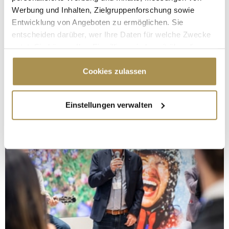
Werbung und Inhalten, Zielgruppenforschung sowie
Entwicklung von Angeboten zu ermöglichen. Sie
entscheiden darüber, wer Ihre Daten für welche Zwecke
nutzt. Sie können Ihre Einwilligung jederzeit über die
Cookie-Erklärung oder durch Klicken auf das Privacy
Trigger Symbol ändern oder widerrufen
Cookies zulassen
Wenn Sie es erlauben, würden wir auch gerne:
Einstellungen verwalten
Informationen über Ihre geografische Lage
erfassen, welche bis auf einige Meter genau sein
können
Ihr Gerät durch aktives Scannen nach
bestimmten Merkmalen (Fingerprinting) identifizieren
Erfahren Sie mehr darüber, wie Ihre persönlichen Daten
verarbeitet werden, und legen Sie Ihre Präferenzen im
Abschnitt Einzelheiten
fest.
Wir verwenden Cookies, um Inhalte und Anzeigen zu