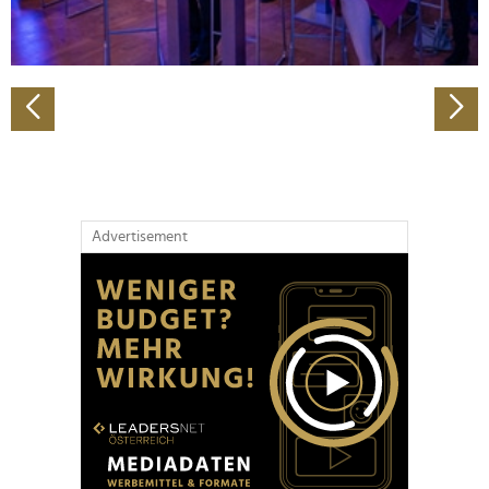
zu können und die Zugriffe auf unsere Website zu
analysieren. Außerdem geben wir Informationen zu Ihrer
Verwendung unserer Website an unsere Partner für
soziale Medien, Werbung und Analysen weiter. Unsere
Partner führen diese Informationen möglicherweise mit
weiteren Daten zusammen, die Sie ihnen bereitgestellt
haben oder die sie im Rahmen Ihrer Nutzung der Dienste
gesammelt haben.
Advertisement