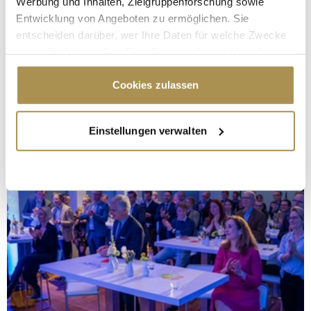
Werbung und Inhalten, Zielgruppenforschung sowie
Entwicklung von Angeboten zu ermöglichen. Sie
entscheiden darüber, wer Ihre Daten für welche Zwecke
nutzt. Sie können Ihre Einwilligung jederzeit über die
Cookie-Erklärung oder durch Klicken auf das Privacy
Trigger Symbol ändern oder widerrufen
Cookies zulassen
Wenn Sie es erlauben, würden wir auch gerne:
Einstellungen verwalten
Informationen über Ihre geografische Lage
erfassen, welche bis auf einige Meter genau sein
können
Ihr Gerät durch aktives Scannen nach
bestimmten Merkmalen (Fingerprinting) identifizieren
Erfahren Sie mehr darüber, wie Ihre persönlichen Daten
verarbeitet werden, und legen Sie Ihre Präferenzen im
Abschnitt Einzelheiten
fest.
Wir verwenden Cookies, um Inhalte und Anzeigen zu
personalisieren, Funktionen für soziale Medien anbieten