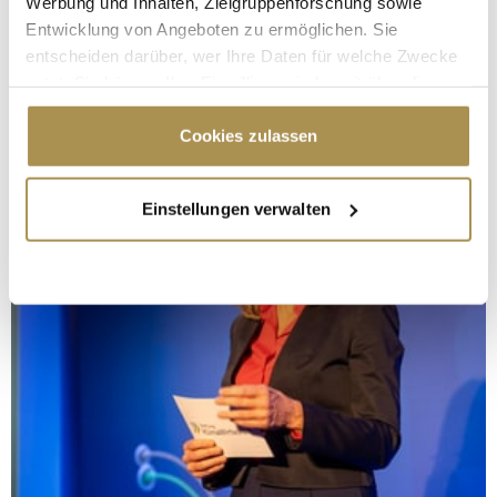
Werbung und Inhalten, Zielgruppenforschung sowie
Entwicklung von Angeboten zu ermöglichen. Sie
entscheiden darüber, wer Ihre Daten für welche Zwecke
nutzt. Sie können Ihre Einwilligung jederzeit über die
Cookie-Erklärung oder durch Klicken auf das Privacy
Trigger Symbol ändern oder widerrufen
Cookies zulassen
Wenn Sie es erlauben, würden wir auch gerne:
Einstellungen verwalten
Informationen über Ihre geografische Lage
erfassen, welche bis auf einige Meter genau sein
können
Ihr Gerät durch aktives Scannen nach
bestimmten Merkmalen (Fingerprinting) identifizieren
Erfahren Sie mehr darüber, wie Ihre persönlichen Daten
verarbeitet werden, und legen Sie Ihre Präferenzen im
Abschnitt Einzelheiten
fest.
Wir verwenden Cookies, um Inhalte und Anzeigen zu
personalisieren, Funktionen für soziale Medien anbieten