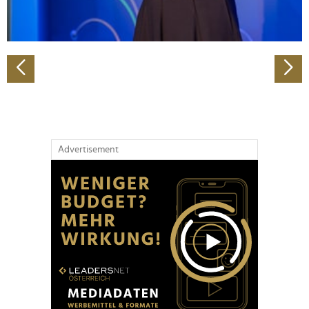
zu können und die Zugriffe auf unsere Website zu
analysieren. Außerdem geben wir Informationen zu Ihrer
Verwendung unserer Website an unsere Partner für
soziale Medien, Werbung und Analysen weiter. Unsere
Partner führen diese Informationen möglicherweise mit
weiteren Daten zusammen, die Sie ihnen bereitgestellt
haben oder die sie im Rahmen Ihrer Nutzung der Dienste
gesammelt haben.
Advertisement