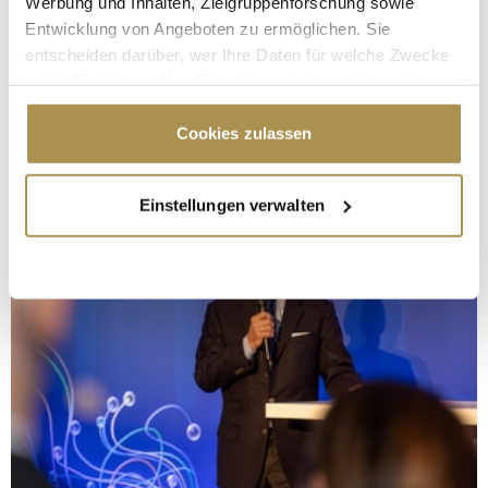
Werbung und Inhalten, Zielgruppenforschung sowie
Entwicklung von Angeboten zu ermöglichen. Sie
entscheiden darüber, wer Ihre Daten für welche Zwecke
nutzt. Sie können Ihre Einwilligung jederzeit über die
Cookie-Erklärung oder durch Klicken auf das Privacy
Trigger Symbol ändern oder widerrufen
Cookies zulassen
Wenn Sie es erlauben, würden wir auch gerne:
Einstellungen verwalten
Informationen über Ihre geografische Lage
erfassen, welche bis auf einige Meter genau sein
können
Ihr Gerät durch aktives Scannen nach
bestimmten Merkmalen (Fingerprinting) identifizieren
Erfahren Sie mehr darüber, wie Ihre persönlichen Daten
verarbeitet werden, und legen Sie Ihre Präferenzen im
Abschnitt Einzelheiten
fest.
Wir verwenden Cookies, um Inhalte und Anzeigen zu
personalisieren, Funktionen für soziale Medien anbieten