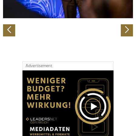
zu können und die Zugriffe auf unsere Website zu
analysieren. Außerdem geben wir Informationen zu Ihrer
Verwendung unserer Website an unsere Partner für
soziale Medien, Werbung und Analysen weiter. Unsere
Partner führen diese Informationen möglicherweise mit
weiteren Daten zusammen, die Sie ihnen bereitgestellt
haben oder die sie im Rahmen Ihrer Nutzung der Dienste
gesammelt haben.
Advertisement