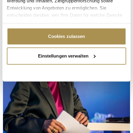
Werbung und Inhalten, Zielgruppenforschung sowie
Entwicklung von Angeboten zu ermöglichen. Sie
entscheiden darüber, wer Ihre Daten für welche Zwecke
nutzt. Sie können Ihre Einwilligung jederzeit über die
Cookie-Erklärung oder durch Klicken auf das Privacy
Trigger Symbol ändern oder widerrufen
Cookies zulassen
Wenn Sie es erlauben, würden wir auch gerne:
Einstellungen verwalten
Informationen über Ihre geografische Lage
erfassen, welche bis auf einige Meter genau sein
können
Ihr Gerät durch aktives Scannen nach
bestimmten Merkmalen (Fingerprinting) identifizieren
Erfahren Sie mehr darüber, wie Ihre persönlichen Daten
verarbeitet werden, und legen Sie Ihre Präferenzen im
Abschnitt Einzelheiten
fest.
Wir verwenden Cookies, um Inhalte und Anzeigen zu
personalisieren, Funktionen für soziale Medien anbieten