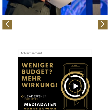
zu können und die Zugriffe auf unsere Website zu
analysieren. Außerdem geben wir Informationen zu Ihrer
Verwendung unserer Website an unsere Partner für
soziale Medien, Werbung und Analysen weiter. Unsere
Partner führen diese Informationen möglicherweise mit
weiteren Daten zusammen, die Sie ihnen bereitgestellt
haben oder die sie im Rahmen Ihrer Nutzung der Dienste
gesammelt haben.
Advertisement