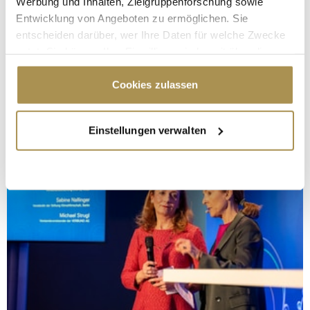
Werbung und Inhalten, Zielgruppenforschung sowie
Entwicklung von Angeboten zu ermöglichen. Sie
entscheiden darüber, wer Ihre Daten für welche Zwecke
nutzt. Sie können Ihre Einwilligung jederzeit über die
Cookie-Erklärung oder durch Klicken auf das Privacy
Trigger Symbol ändern oder widerrufen
Cookies zulassen
Wenn Sie es erlauben, würden wir auch gerne:
Einstellungen verwalten
Informationen über Ihre geografische Lage
erfassen, welche bis auf einige Meter genau sein
können
Ihr Gerät durch aktives Scannen nach
bestimmten Merkmalen (Fingerprinting) identifizieren
Erfahren Sie mehr darüber, wie Ihre persönlichen Daten
verarbeitet werden, und legen Sie Ihre Präferenzen im
Abschnitt Einzelheiten
fest.
Wir verwenden Cookies, um Inhalte und Anzeigen zu
personalisieren, Funktionen für soziale Medien anbieten