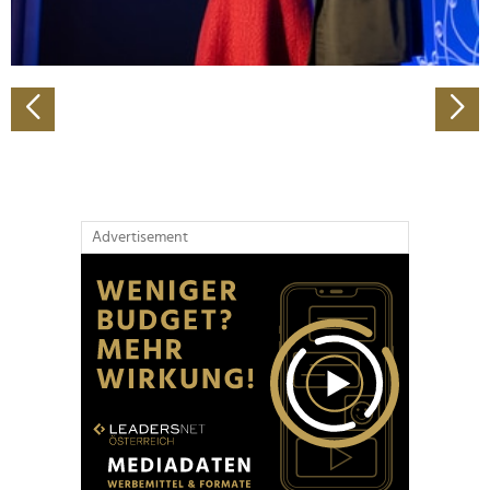
zu können und die Zugriffe auf unsere Website zu
analysieren. Außerdem geben wir Informationen zu Ihrer
Verwendung unserer Website an unsere Partner für
soziale Medien, Werbung und Analysen weiter. Unsere
Partner führen diese Informationen möglicherweise mit
weiteren Daten zusammen, die Sie ihnen bereitgestellt
haben oder die sie im Rahmen Ihrer Nutzung der Dienste
gesammelt haben.
Advertisement