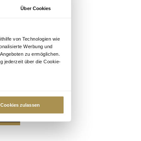
Über Cookies
ithilfe von Technologien wie
onalisierte Werbung und
 Angeboten zu ermöglichen.
g jederzeit über die Cookie-
au sein können
zieren
Cookies zulassen
hre Präferenzen im
Abschnitt
 Medien anbieten zu können
hrer Verwendung unserer