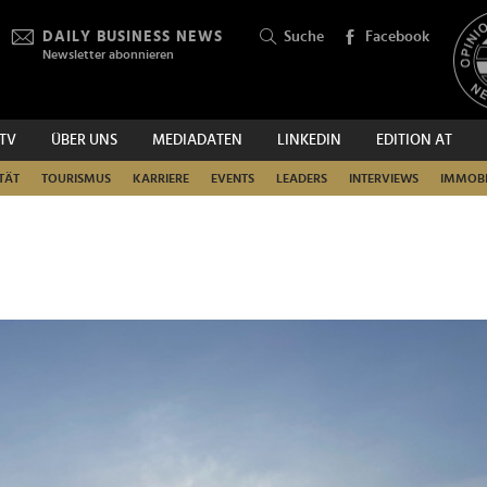
DAILY BUSINESS NEWS
Suche
Facebook
Newsletter abonnieren
.TV
ÜBER UNS
MEDIADATEN
LINKEDIN
EDITION AT
SUCHEN
TÄT
TOURISMUS
KARRIERE
EVENTS
LEADERS
INTERVIEWS
IMMOBI