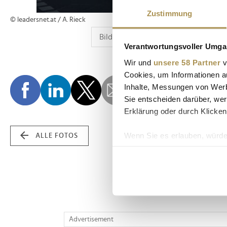
Zustimmung
© leadersnet.at / A. Rieck
Verantwortungsvoller Umgan
Wir und
unsere 58 Partner
v
Cookies, um Informationen a
Inhalte, Messungen von Werb
Sie entscheiden darüber, wer
Erklärung oder durch Klicken
Wenn Sie es erlauben, würde
ALLE FOTOS
Informationen über Ih
Ihr Gerät durch aktiv
Erfahren Sie mehr darüber, w
Einzelheiten
fest.
Wir verwenden Cookies, um I
Advertisement
und die Zugriffe auf unsere 