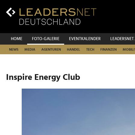
Zum
Inhalt
Zur
Fußzeilen-
Navigation
Zur
HOME
FOTO-GALERIE
EVENTKALENDER
LEADERSNET
Hauptnavigation
NEWS
MEDIA
AGENTUREN
HANDEL
TECH
FINANZEN
MOBILI
Inspire Energy Club