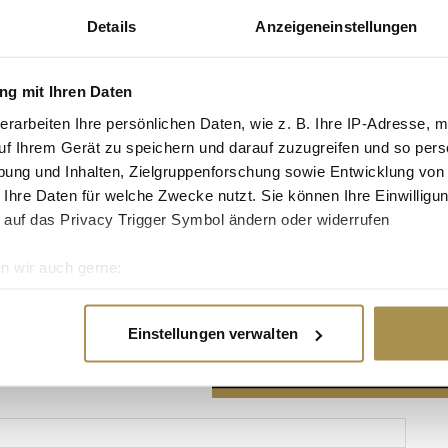
Details
Anzeigeneinstellungen
g mit Ihren Daten
erarbeiten Ihre persönlichen Daten, wie z. B. Ihre IP-Adresse, m
Advertisement
uf Ihrem Gerät zu speichern und darauf zuzugreifen und so pers
ung und Inhalten, Zielgruppenforschung sowie Entwicklung von
 Ihre Daten für welche Zwecke nutzt. Sie können Ihre Einwilligun
 auf das Privacy Trigger Symbol ändern oder widerrufen
n wir auch gerne:
re geografische Lage erfassen, welche bis auf einige Meter gen
es Scannen nach bestimmten Merkmalen (Fingerprinting) identifi
Einstellungen verwalten
ie Ihre persönlichen Daten verarbeitet werden, und legen Sie I
nhalte und Anzeigen zu personalisieren, Funktionen für soziale
Website zu analysieren. Außerdem geben wir Informationen zu I