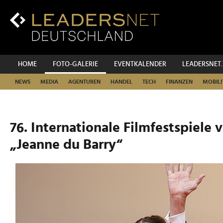
Zum
Inhalt
Zur
Fußzeilen-
Navigation
Zur
HOME
FOTO-GALERIE
EVENTKALENDER
LEADERSNET
Hauptnavigation
NEWS
MEDIA
AGENTUREN
HANDEL
TECH
FINANZEN
MOBILI
76. Internationale Filmfestspiele
„Jeanne du Barry“