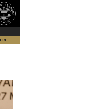
LIEN
m