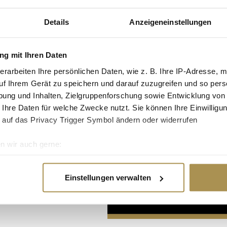
Details
Anzeigeneinstellungen
g mit Ihren Daten
erarbeiten Ihre persönlichen Daten, wie z. B. Ihre IP-Adresse, m
uf Ihrem Gerät zu speichern und darauf zuzugreifen und so pers
Advertisement
ung und Inhalten, Zielgruppenforschung sowie Entwicklung von
 Ihre Daten für welche Zwecke nutzt. Sie können Ihre Einwilligun
 auf das Privacy Trigger Symbol ändern oder widerrufen
n wir auch gerne:
re geografische Lage erfassen, welche bis auf einige Meter gen
es Scannen nach bestimmten Merkmalen (Fingerprinting) identifi
Einstellungen verwalten
ie Ihre persönlichen Daten verarbeitet werden, und legen Sie I
nhalte und Anzeigen zu personalisieren, Funktionen für soziale