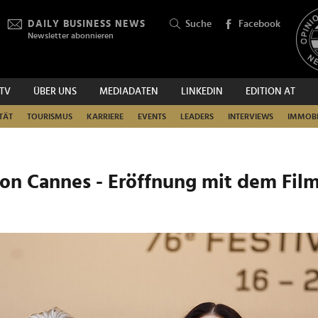
DAILY BUSINESS NEWS
Suche
Facebook
Newsletter abonnieren
.TV
ÜBER UNS
MEDIADATEN
LINKEDIN
EDITION AT
SUCHEN
TÄT
TOURISMUS
KARRIERE
EVENTS
LEADERS
INTERVIEWS
IMMOBI
 von Cannes - Eröffnung mit dem Fil