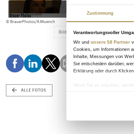
Zustimmung
© BrauerPhotos/A.Muench
Verantwortungsvoller Umgan
Wir und
unsere 58 Partner
v
Cookies, um Informationen a
Inhalte, Messungen von Werb
Sie entscheiden darüber, wer
Erklärung oder durch Klicken
Wenn Sie es erlauben, würde
ALLE FOTOS
Informationen über Ih
Ihr Gerät durch aktiv
Erfahren Sie mehr darüber, w
Einzelheiten
fest.
Wir verwenden Cookies, um I