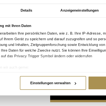
Details
Anzeigeneinstellungen
g mit Ihren Daten
erarbeiten Ihre persönlichen Daten, wie z. B. Ihre IP-Adresse, m
uf Ihrem Gerät zu speichern und darauf zuzugreifen und so pers
Advertisement
ung und Inhalten, Zielgruppenforschung sowie Entwicklung von
 Ihre Daten für welche Zwecke nutzt. Sie können Ihre Einwilligun
 auf das Privacy Trigger Symbol ändern oder widerrufen
n wir auch gerne:
re geografische Lage erfassen, welche bis auf einige Meter gen
es Scannen nach bestimmten Merkmalen (Fingerprinting) identifi
Einstellungen verwalten
ie Ihre persönlichen Daten verarbeitet werden, und legen Sie I
nhalte und Anzeigen zu personalisieren, Funktionen für soziale