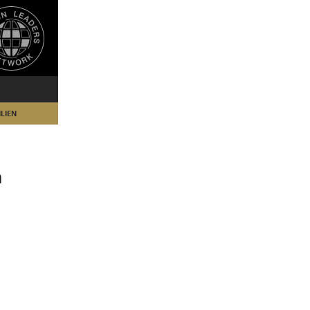
LIEN
m