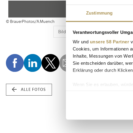
Zustimmung
© BrauerPhotos/A.Muench
Verantwortungsvoller Umgan
Wir und
unsere 58 Partner
v
Cookies, um Informationen a
Inhalte, Messungen von Werb
Sie entscheiden darüber, wer
Erklärung oder durch Klicken
Wenn Sie es erlauben, würde
ALLE FOTOS
Informationen über Ih
Ihr Gerät durch aktiv
Erfahren Sie mehr darüber, w
Einzelheiten
fest.
Wir verwenden Cookies, um I