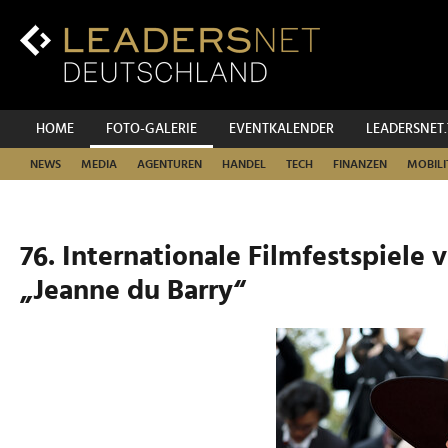
Zum
Inhalt
Zur
Fußzeilen-
Navigation
Zur
HOME
FOTO-GALERIE
EVENTKALENDER
LEADERSNET
Hauptnavigation
NEWS
MEDIA
AGENTUREN
HANDEL
TECH
FINANZEN
MOBILI
76. Internationale Filmfestspiele
„Jeanne du Barry“