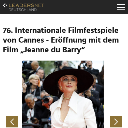
Zum
Inhalt
Zur
Fußzeilen-
Navigation
76. Internationale Filmfestspiele
Zur
von Cannes - Eröffnung mit dem
Hauptnavigation
Film „Jeanne du Barry“