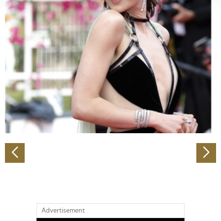
verarbeitet werden, und legen Sie Ihre Präferenzen im
Abschnitt Einzelheiten
fest.
Wir verwenden Cookies, um Inhalte und Anzeigen zu
personalisieren, Funktionen für soziale Medien anbieten
zu können und die Zugriffe auf unsere Website zu
analysieren. Außerdem geben wir Informationen zu Ihrer
Verwendung unserer Website an unsere Partner für
soziale Medien, Werbung und Analysen weiter. Unsere
Partner führen diese Informationen möglicherweise mit
weiteren Daten zusammen, die Sie ihnen bereitgestellt
haben oder die sie im Rahmen Ihrer Nutzung der Dienste
gesammelt haben.
Advertisement