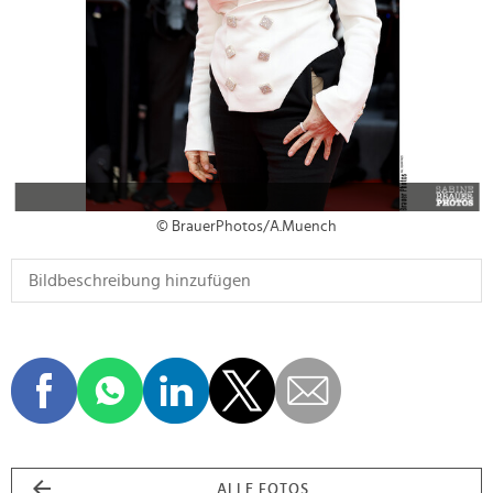
© BrauerPhotos/A.Muench
ALLE FOTOS