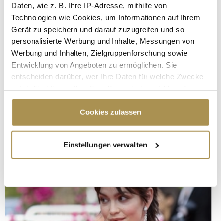
Daten, wie z. B. Ihre IP-Adresse, mithilfe von
Technologien wie Cookies, um Informationen auf Ihrem
Gerät zu speichern und darauf zuzugreifen und so
personalisierte Werbung und Inhalte, Messungen von
Werbung und Inhalten, Zielgruppenforschung sowie
Entwicklung von Angeboten zu ermöglichen. Sie
entscheiden darüber, wer Ihre Daten für welche Zwecke
nutzt. Sie können Ihre Einwilligung jederzeit über die
Cookie-Erklärung oder durch Klicken auf das Privacy
Trigger Symbol ändern oder widerrufen
Cookies zulassen
Wenn Sie es erlauben, würden wir auch gerne:
Einstellungen verwalten
Informationen über Ihre geografische Lage
erfassen, welche bis auf einige Meter genau sein
können
Ihr Gerät durch aktives Scannen nach
bestimmten Merkmalen (Fingerprinting) identifizieren
Erfahren Sie mehr darüber, wie Ihre persönlichen Daten