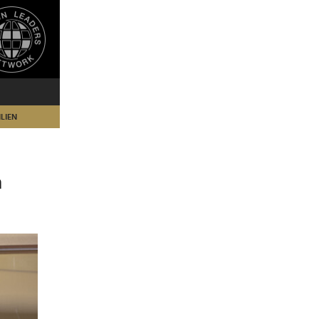
LIEN
m