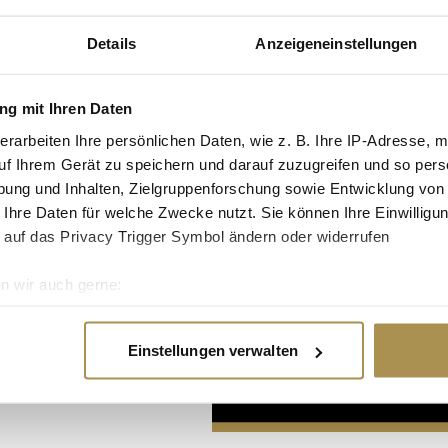
Details
Anzeigeneinstellungen
g mit Ihren Daten
erarbeiten Ihre persönlichen Daten, wie z. B. Ihre IP-Adresse, m
uf Ihrem Gerät zu speichern und darauf zuzugreifen und so pers
Advertisement
ung und Inhalten, Zielgruppenforschung sowie Entwicklung von
 Ihre Daten für welche Zwecke nutzt. Sie können Ihre Einwilligun
 auf das Privacy Trigger Symbol ändern oder widerrufen
n wir auch gerne:
re geografische Lage erfassen, welche bis auf einige Meter gen
es Scannen nach bestimmten Merkmalen (Fingerprinting) identifi
Einstellungen verwalten
ie Ihre persönlichen Daten verarbeitet werden, und legen Sie I
nhalte und Anzeigen zu personalisieren, Funktionen für soziale