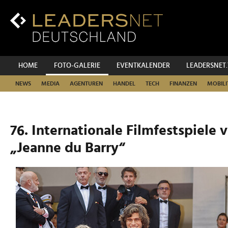
Zum
Inhalt
Zur
Fußzeilen-
Navigation
Zur
HOME
FOTO-GALERIE
EVENTKALENDER
LEADERSNET
Hauptnavigation
NEWS
MEDIA
AGENTUREN
HANDEL
TECH
FINANZEN
MOBILI
76. Internationale Filmfestspiele
„Jeanne du Barry“