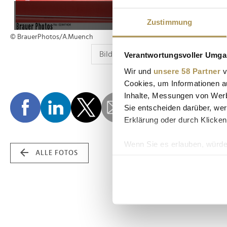
Zustimmung
© BrauerPhotos/A.Muench
Verantwortungsvoller Umgan
Wir und
unsere 58 Partner
v
Cookies, um Informationen a
Inhalte, Messungen von Werb
Sie entscheiden darüber, wer
Erklärung oder durch Klicken
Wenn Sie es erlauben, würde
ALLE FOTOS
Informationen über Ih
Ihr Gerät durch aktiv
Erfahren Sie mehr darüber, w
Einzelheiten
fest.
Wir verwenden Cookies, um I