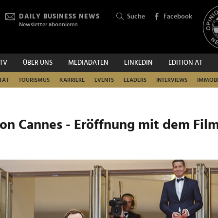
DAILY BUSINESS NEWS
Suche
Facebook
Newsletter abonnieren
.TV
ÜBER UNS
MEDIADATEN
LINKEDIN
EDITION AT
SUCHEN
TÄT
TOURISMUS
KARRIERE
EVENTS
LEADERS
INTERVIEWS
IMMOBI
 von Cannes - Eröffnung mit dem Fil